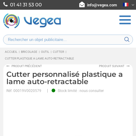
01 41 31 53 00
info@vegea.com
ACCUEIL
|
BRICOLAGE
|
OUTIL
|
CUTTER
|
CUTTER PLASTIQUE A LAME AUTO-RETRACTABLE
PRODUIT PRÉCÉDENT
PRODUIT SUIVANT
Cutter personnalisé plastique a
lame auto-retractable
Réf.
00019V0020579
Stock limité : nous consulter