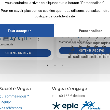
vous souhaitez activer en cliquant sur le bouton "Personnaliser".
Pour en savoir plus sur les cookies que nous utilisons, consultez notre
politique de confidentialité
3x3m dépliante en aluminium. Ce barnum est
Tapis yoga KARMA: avec couche antidérapante, 
ent robuste. Sa structure est composée d'une
avec bandoulière réglable, Le sous colisage est 
Tout accepter
Personnaliser
7,57
€ HT
A partir de
751,87
€ HT
de
Marquage non compris
on compris
OBTENIR UN DEVIS
OBTENIR UN DEVIS
Société Vegea
Vegea s'engage
+ de 60 168 € de dons
Qui sommes-nous ?
L'équipe
Nos références