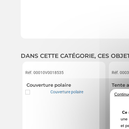
DANS CETTE CATÉGORIE, CES OBJE
Réf. 00010V0018535
Réf. 000
Couverture polaire
Tente 
Continu
Ce 
une 
et p