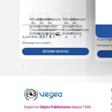
Couverture polaire avec poignée en nylon. 180gr/m².
Tente popup 
particulièrem
armature...
3,67
€ HT
A partir de
A partir 
Marquage non compris
Marquage n
OBTENIR UN DEVIS
Expert en
Objets Publicitaires
depuis 1998