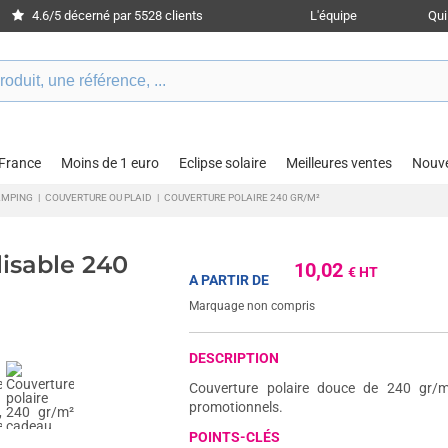
4.6/5 décerné par 5528 clients
L'équipe
Qu
 France
Moins de 1 euro
Eclipse solaire
Meilleures ventes
Nouv
AMPING
|
COUVERTURE OU PLAID
|
COUVERTURE POLAIRE 240 GR/M²
lisable 240
10,02
€ HT
A PARTIR DE
Marquage non compris
DESCRIPTION
Couverture polaire douce de 240 gr/m
promotionnels.
POINTS-CLÉS