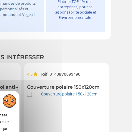
US INTÉRESSER
4,6
Réf. 01408V0093490
4,0
R
ol anti-glisse
Couverture polaire 150x120cm
Plaid 
oser
 site
x que