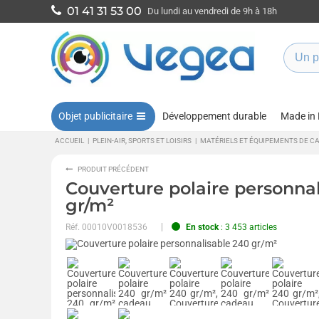
01 41 31 53 00
Du lundi au vendredi de 9h à 18h
Objet publicitaire
Développement durable
Made in
ACCUEIL
|
PLEIN-AIR, SPORTS ET LOISIRS
|
MATÉRIELS ET ÉQUIPEMENTS DE C
PRODUIT PRÉCÉDENT
Couverture polaire personna
gr/m²
Réf.
00010V0018536
En stock
: 3 453 articles