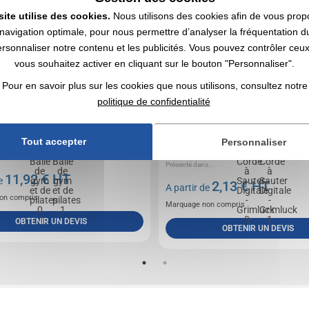
site utilise des cookies.
Nous utilisons des cookies afin de vous prop
navigation optimale, pour nous permettre d’analyser la fréquentation du
ersonnaliser notre contenu et les publicités. Vous pouvez contrôler ceu
vous souhaitez activer en cliquant sur le bouton "Personnaliser".
Pour en savoir plus sur les cookies que nous utilisons, consultez notre
politique de confidentialité
Tout accepter
Personnaliser
de 55cm de diamètre.Existe aussi 65, 75, 85 cm
Corde numérique en ABS résistant. Avec poign
ergonomiques et écran LCD avec boutons de ré
Présenté dans...
11,92
€ HT
de
2,13
€ HT
A partir de
on compris
Marquage non compris
OBTENIR UN DEVIS
OBTENIR UN DEVIS