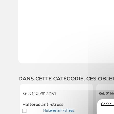
DANS CETTE CATÉGORIE, CES OBJE
Réf. 01424V0177161
Réf. 016
Continu
Haltères anti-stress
Balle d