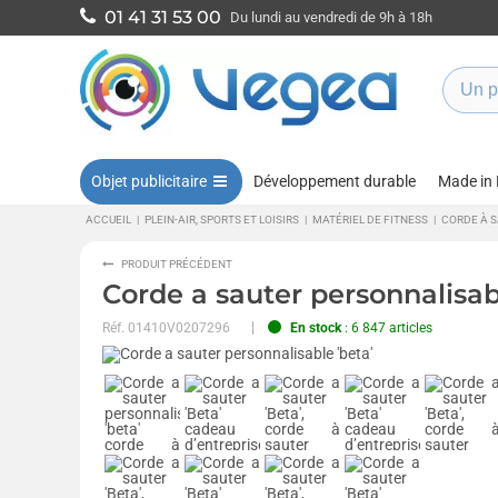
01 41 31 53 00
Du lundi au vendredi de 9h à 18h
Objet publicitaire
Développement durable
Made in
ACCUEIL
|
PLEIN-AIR, SPORTS ET LOISIRS
|
MATÉRIEL DE FITNESS
|
CORDE À 
PRODUIT PRÉCÉDENT
Corde a sauter personnalisab
Réf.
01410V0207296
En stock
: 6 847 articles