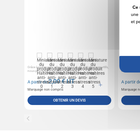
Ce 
une 
et p
Grâce à notre vaste sélection de produits anti-stress sportifs,
Balle de gym 
nous pouvons vous offrir une forme...
de diamètre.
2,00
€ HT
A partir de
A partir 
Marquage non compris
Marquage n
OBTENIR UN DEVIS