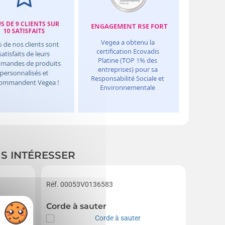
US INTÉRESSER
Réf. 00053V0136583
4,8
R
 Grimluck
Corde à sauter
Cendri