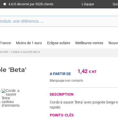
4.6/5 décerné par 5528 clients
L'équipe
Qu
 France
Moins de 1 euro
Eclipse solaire
Meilleures ventes
Nouv
SAUTER
|
CORDE A SAUTER 'BETA'
le 'Beta'
1,42
€ HT
A PARTIR DE
Marquage non compris
DESCRIPTION
Corde à sauter 'Beta' avec poignée beige 
rapide.
POINTS-CLÉS