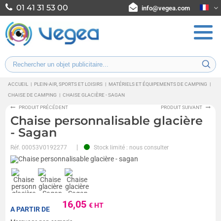
01 41 31 53 00
info@vegea.com
ACCUEIL
|
PLEIN-AIR, SPORTS ET LOISIRS
|
MATÉRIELS ET ÉQUIPEMENTS DE CAMPING
|
CHAISE DE CAMPING
|
CHAISE GLACIÈRE - SAGAN
PRODUIT PRÉCÉDENT
PRODUIT SUIVANT
Chaise personnalisable glacière
- Sagan
Réf.
00053V0192277
Stock limité : nous consulter
16,05
€ HT
A PARTIR DE