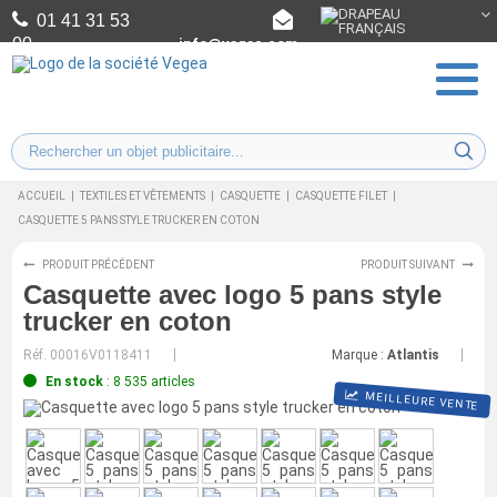
01 41 31 53
00
info@vegea.com
ACCUEIL
|
TEXTILES ET VÊTEMENTS
|
CASQUETTE
|
CASQUETTE FILET
|
CASQUETTE 5 PANS STYLE TRUCKER EN COTON
PRODUIT PRÉCÉDENT
PRODUIT SUIVANT
Casquette avec logo 5 pans style
trucker en coton
Réf.
00016V0118411
Marque :
Atlantis
En stock
: 8 535 articles
MEILLEURE VENTE