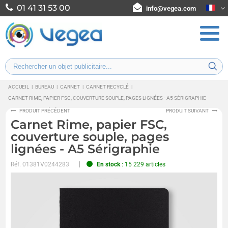
01 41 31 53 00
info@vegea.com
ACCUEIL
|
BUREAU
|
CARNET
|
CARNET RECYCLÉ
|
CARNET RIME, PAPIER FSC, COUVERTURE SOUPLE, PAGES LIGNÉES - A5 SÉRIGRAPHIE
PRODUIT PRÉCÉDENT
PRODUIT SUIVANT
Carnet Rime, papier FSC,
couverture souple, pages
lignées - A5 Sérigraphie
Réf.
01381V0244283
En stock
: 15 229 articles