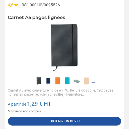
4,6
Réf. 00010V0095526
Carnet A5 pages lignées
Carnet A5 avec couverture rigide en PU. Reliure dos collé. 192 pages
lignées en papier recyclé (96 feuilles). Fermeture...
1,29
€ HT
A partir de
Marquage non compris
OBTENIR UN DEVIS