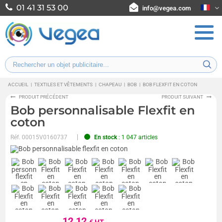
01 41 31 53 00
info@vegea.com
ACCUEIL
|
TEXTILES ET VÊTEMENTS
|
CHAPEAU
|
BOB
|
BOB FLEXFIT EN COTON
PRODUIT PRÉCÉDENT
PRODUIT SUIVANT
Bob personnalisable Flexfit en
coton
Réf.
00015V0160737
En stock
: 1 047 articles
12,12