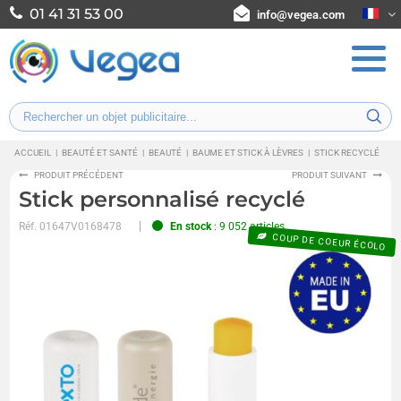
01 41 31 53 00
info@vegea.com
ACCUEIL
|
BEAUTÉ ET SANTÉ
|
BEAUTÉ
|
BAUME ET STICK À LÈVRES
|
STICK RECYCLÉ
PRODUIT PRÉCÉDENT
PRODUIT SUIVANT
Stick personnalisé recyclé
Réf.
01647V0168478
En stock
: 9 052 articles
COUP DE COEUR ÉCOLO