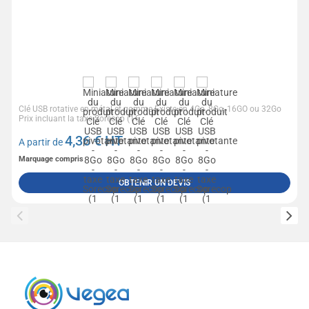
Clé USB rotative en métal et gomme Existe en 4Go, 8Go, 16GO ou 32Go
Prix incluant la taxe Sorecop (1€...
4,36
€ HT
A partir de
Marquage compris
OBTENIR UN DEVIS