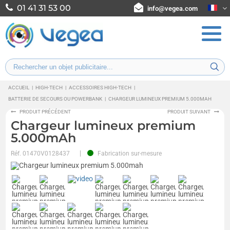
01 41 31 53 00
info@vegea.com
ACCUEIL
|
HIGH-TECH
|
ACCESSOIRES HIGH-TECH
|
BATTERIE DE SECOURS OU POWERBANK
|
CHARGEUR LUMINEUX PREMIUM 5.000MAH
PRODUIT PRÉCÉDENT
PRODUIT SUIVANT
Chargeur lumineux premium
5.000mAh
Réf.
01470V0128437
Fabrication sur-mesure