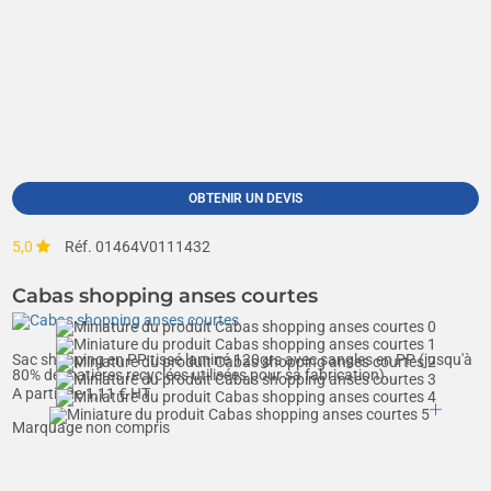
OBTENIR UN DEVIS
5,0
Réf. 01464V0111432
Cabas shopping anses courtes
Sac shopping en PP tissé laminé 120grs avec sangles en PP (jusqu'à
80% de matières recyclées utilisées pour sa fabrication)...
A partir de
1,11
€ HT
Marquage non compris