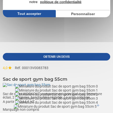
notre
politique de confidentialité
Marquage non compris
Tout accepter
Personnaliser
OBTENIR UN DEVIS
4,0
Réf. 00013V0083783
Sac de sport gym bag 55cm
Sac de sport WORKOUT: compartiment principal avec fermeture
éclair, 2 poignées, bandoulière réglable, Le sous colisage...
A partir de
2,64
€ HT
Marquage non compris