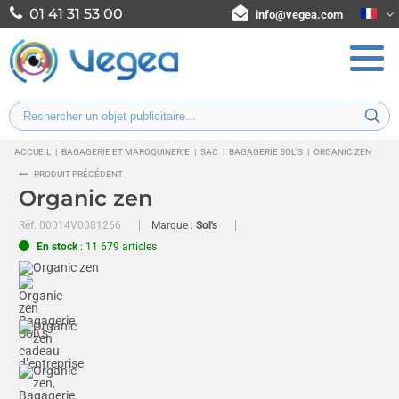
01 41 31 53 00
info@vegea.com
ACCUEIL
|
BAGAGERIE ET MAROQUINERIE
|
SAC
|
BAGAGERIE SOL'S
|
ORGANIC ZEN
PRODUIT PRÉCÉDENT
Organic zen
Réf.
00014V0081266
Marque :
Sol's
En stock
: 11 679 articles