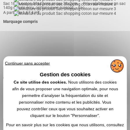
Sac 100% coton 38x42cm; anses 70x2cm. , , Prix valable pour un sac
140g coloris écru, options avec surcoût:, - sac...
A partir de
1,67
€ HT
Marquage compris
Continuer sans accepter
Gestion des cookies
OBTENIR UN DEVIS
Ce site utilise des cookies.
Nous utilisons des cookies
afin de vous proposer une navigation optimale, pour nous
4,8
Réf. 01408V0062011
permettre d’analyser la fréquentation du site et
personnaliser notre contenu et les publicités. Vous
Sac shopping non tissé 1er prix
pouvez contrôler ceux que vous souhaitez activer en
cliquant sur le bouton "Personnaliser".
Sac non tissé (80 g/m²) thermosoudé avec poignées de 75 cm.
Pour en savoir plus sur les cookies que nous utilisons, consultez
Disponible dans une large gamme de couleurs. 380 x 415...
A partir de
0,32
€ HT