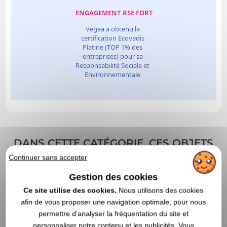
DANS CETTE CATÉGORIE, CES OBJETS
PUBLICITAIRES POURRAIENT AUSSI
Continuer sans accepter
VOUS INTÉRESSER
Gestion des cookies
Ce site utilise des cookies.
Nous utilisons des cookies
afin de vous proposer une navigation optimale, pour nous
permettre d’analyser la fréquentation du site et
personnaliser notre contenu et les publicités. Vous