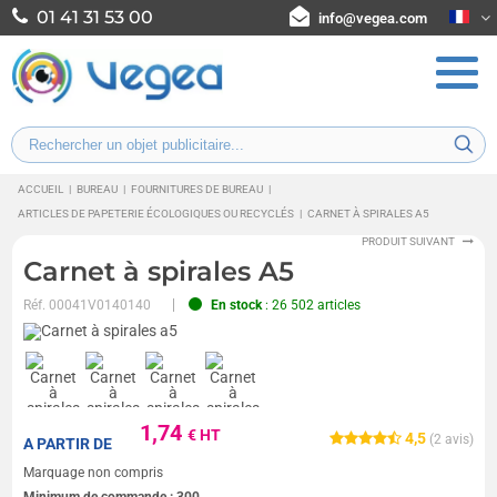
01 41 31 53 00
info@vegea.com
ACCUEIL
|
BUREAU
|
FOURNITURES DE BUREAU
|
ARTICLES DE PAPETERIE ÉCOLOGIQUES OU RECYCLÉS
|
CARNET À SPIRALES A5
PRODUIT SUIVANT
Carnet à spirales A5
Réf.
00041V0140140
En stock
: 26 502 articles
1,74
€ HT
4,5
(
2
avis)
A PARTIR DE
Marquage non compris