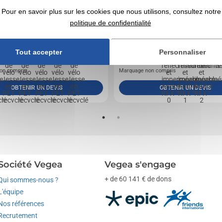
Pour en savoir plus sur les cookies que nous utilisons, consultez notre
politique de confidentialité
lle de vélo réutilisable et légère, fabriquée en
Housse de sécurité idéale pour augmenter la visib
avec une bande élastique pour s'adapter...
cyclistes. Fabriquée en...
Tout accepter
Personnaliser
0,70
€ HT
2,70
€ HT
de
A partir de
on compris
Marquage non compris
OBTENIR UN DEVIS
OBTENIR UN DEVIS
Société Vegea
Vegea s'engage
+ de 60 141 € de dons
Qui sommes-nous ?
L'équipe
Nos références
Recrutement