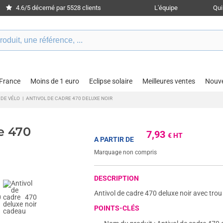
4.6/5 décerné par 5528 clients
L'équipe
Qu
 France
Moins de 1 euro
Eclipse solaire
Meilleures ventes
Nouv
 DE VÉLO
|
ANTIVOL DE CADRE 470 DELUXE NOIR
e 470
7,93
€ HT
A PARTIR DE
Marquage non compris
DESCRIPTION
Antivol de cadre 470 deluxe noir avec trou
POINTS-CLÉS