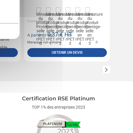
ilité des
Couvre-selle en rPET.
Protège-sell
bande élastiq
´impression.
0,37
€ HT
A partir de
A partir 
Marquage non compris
Marquage 
OBTENIR UN DEVIS
Certification RSE Platinum
TOP 1% des entreprises 2023