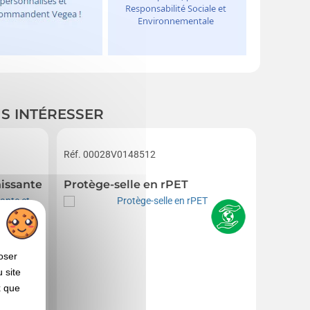
US INTÉRESSER
Réf. 00028V0148512
Réf. 00
chissante et imperméable André RFX™
Protège-selle en rPET
Couvre
oser
 site
x que