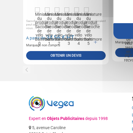
Sacoche chic et moderne en PU souple. Ce modèle polyvalent
Housse pour se
peut se porter comme un sac à dos ou un cabas : rendez-
PET recyclé, 
vous...
A partir 
34,56
€ HT
A partir de
Marquage n
Marquage non compris
OBTENIR UN DEVIS
Expert en
Objets Publicitaires
depuis 1998
5, avenue Caroline