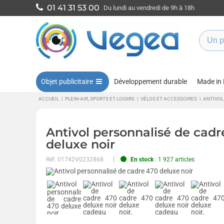
01 41 31 53 00
Du lundi au vendredi de 9h à 18h
Objet publicitaire
Développement durable
Made in
ACCUEIL
|
PLEIN-AIR, SPORTS ET LOISIRS
|
VÉLOS ET ACCESSOIRES
|
ANTIVOL
Antivol personnalisé de cadr
deluxe noir
Réf.
01742V0232868
En stock
: 1 927 articles