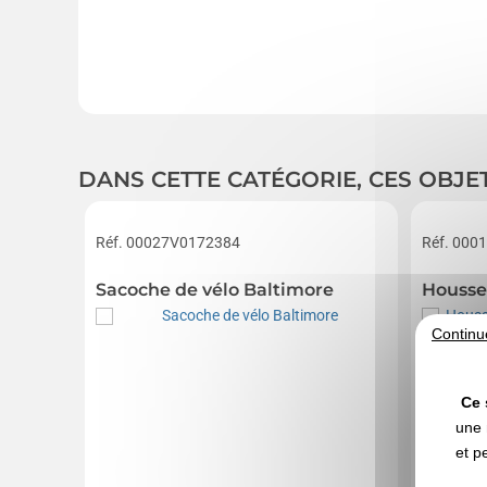
DANS CETTE CATÉGORIE, CES OBJE
Réf. 00027V0172384
Réf. 000
Sacoche de vélo Baltimore
Housse 
Continu
Ce 
une 
et p