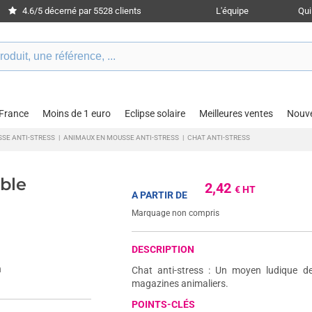
4.6/5 décerné par 5528 clients
L'équipe
Qu
 France
Moins de 1 euro
Eclipse solaire
Meilleures ventes
Nouv
SSE ANTI-STRESS
|
ANIMAUX EN MOUSSE ANTI-STRESS
|
CHAT ANTI-STRESS
able
2,42
€ HT
A PARTIR DE
Marquage non compris
DESCRIPTION
Chat anti-stress : Un moyen ludique de
magazines animaliers.
POINTS-CLÉS