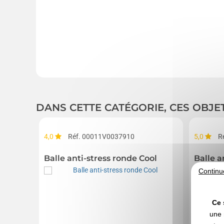
DANS CETTE CATÉGORIE, CES OBJE
4,0
Réf. 00011V0037910
5,0
R
Balle anti-stress ronde Cool
Balle a
Continu
Ce 
une 