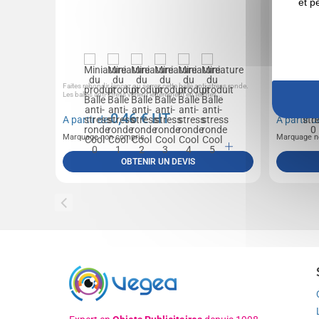
et p
Faites rebondir, lancez ou serrez cette balle anti-stress ronde.
Balle anti-st
Les balles anti-stress varient légèrement en termes...
gamme de co
0,46
€ HT
A partir de
A partir 
Marquage non compris
Marquage n
OBTENIR UN DEVIS