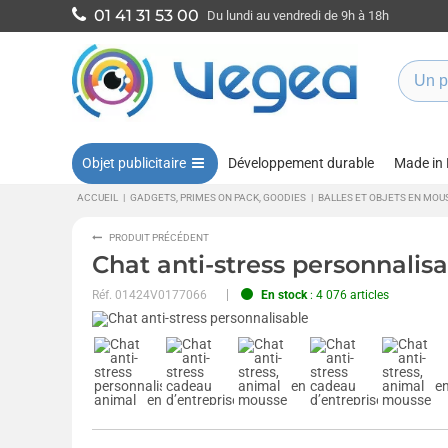
01 41 31 53 00
Du lundi au vendredi de 9h à 18h
Objet publicitaire
Développement durable
Made in
ACCUEIL
|
GADGETS, PRIMES ON PACK, GOODIES
|
BALLES ET OBJETS EN MOU
PRODUIT PRÉCÉDENT
Chat anti-stress personnalis
Réf.
01424V0177066
En stock
: 4 076 articles