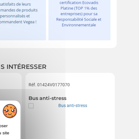
US INTÉRESSER
Réf. 01424V0177070
Réf. 01
Bus anti-stress
Porte-
oser
 site