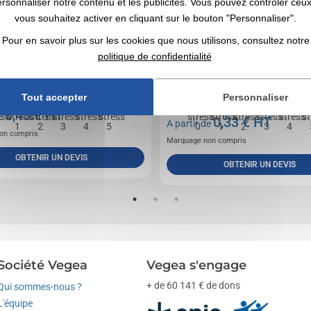
ersonnaliser notre contenu et les publicités. Vous pouvez contrôler ceu
vous souhaitez activer en cliquant sur le bouton "Personnaliser".
Pour en savoir plus sur les cookies que nous utilisons, consultez notre
politique de confidentialité
ress en mousse PU, disponible dans une large
Balle anti-stress disponible dans une large gam
uleurs. ø50 mm
couleurs vives. Corps souple avec rembourrage e
Tout accepter
Personnaliser
Taille...
0,43
€ HT
de
0,33
€ HT
A partir de
on compris
Marquage non compris
OBTENIR UN DEVIS
OBTENIR UN DEVIS
Société Vegea
Vegea s'engage
+ de 60 141 € de dons
Qui sommes-nous ?
L'équipe