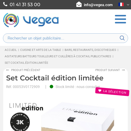
01 41 31 53 00
info@vegea.com
ACCUEIL
|
CUISINE ET ARTS DE LA TABLE
|
BARS, RESTAURANTS, DISCOTHEQUES
|
AGITATEURS BATTEURS TOUILLEURS ET CUILLÈRES À COCKTAIL PUBLICITAIRES
|
SET COCKTAIL ÉDITION LIMITÉE
PRODUIT PRÉCÉDENT
PRODUIT SUIVANT
Set Cocktail édition limitée
Réf.
00053V0172909
Stock limité : nous consulter
LA SÉLECTION