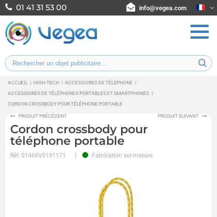
01 41 31 53 00
info@vegea.com
ACCUEIL
|
HIGH-TECH
|
ACCESSOIRES DE TÉLÉPHONE
|
ACCESSOIRES DE TÉLÉPHONES PORTABLES ET SMARTPHONES
|
CORDON CROSSBODY POUR TÉLÉPHONE PORTABLE
PRODUIT PRÉCÉDENT
PRODUIT SUIVANT
Cordon crossbody pour
téléphone portable
Réf.
01466V0191171
Fabrication sur-mesure