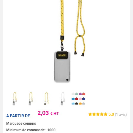
2,03
€ HT
5,0
(
1
avis)
A PARTIR DE
Marquage compris
Minimum de commande :
1000