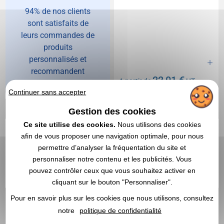
94% de nos clients
sont satisfaits de
leurs commandes de
produits
personnalisés et
recommandent
22,01 €
A partir de
HT
Vegea !
Continuer sans accepter
Marquage non compris
En stock
: 16 947 articles
Gestion des cookies
DEVIS EXPRESS
Ce site utilise des cookies.
Nous utilisons des cookies
afin de vous proposer une navigation optimale, pour nous
Réf. 00015V0120339
Kariban
Réf. 00053V0210054
permettre d’analyser la fréquentation du site et
Bermuda personnalisé
Shorts publicitaires
personnaliser notre contenu et les publicités. Vous
chino femme - Kariban
Enfant - Rudig
pouvez contrôler ceux que vous souhaitez activer en
cliquant sur le bouton "Personnaliser".
Pour en savoir plus sur les cookies que nous utilisons, consultez
notre
politique de confidentialité