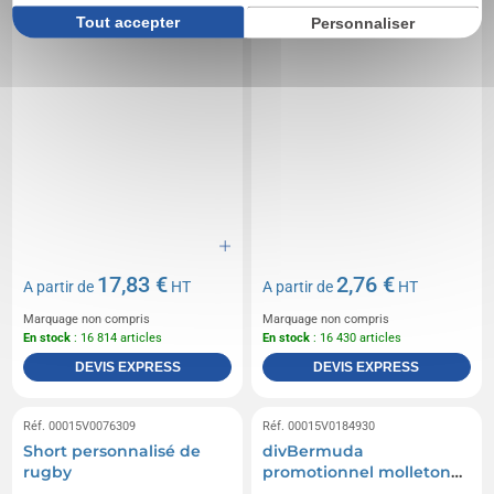
Tout accepter
Personnaliser
17,83 €
2,76 €
A partir de
HT
A partir de
HT
Marquage non compris
Marquage non compris
En stock
: 16 814 articles
En stock
: 16 430 articles
DEVIS EXPRESS
DEVIS EXPRESS
Réf. 00015V0076309
Réf. 00015V0184930
Short personnalisé de
divBermuda
rugby
promotionnel molleton
homme/divbr/