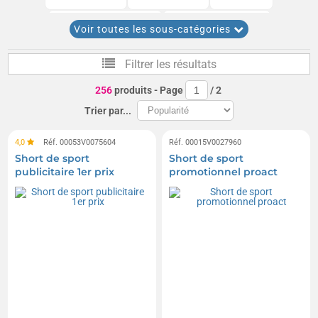
Shorts de running
Shorts de travail
Voir toutes les sous-catégories
Pantalons de trekking
Filtrer les résultats
256
produits
- Page
/
2
Trier par...
4,0
Réf. 00053V0075604
Réf. 00015V0027960
Short de sport
Short de sport
publicitaire 1er prix
promotionnel proact