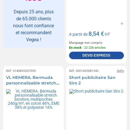
Depuis 25 ans, plus
de 65.000 clients
nous font confiance
et recommandent
8,54 €
A partir de
HT
Vegea !
Marquage non compris
En stock
: 22 226 articles
DEVIS EXPRESS
Réf. 01408V0207055
Réf. 00014V0081342
Sol's
VL HEMERA. Bermuda
Short publicitaire San
personnalisable stretch
Siro 2
bicolore, multipoches
240g/m², en coton 46%,
EME 38% et polyester 16%