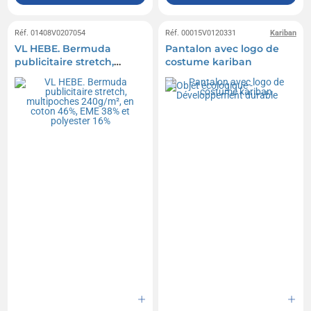
Réf. 01408V0207054
Réf. 00015V0120331
Kariban
VL HEBE. Bermuda
Pantalon avec logo de
publicitaire stretch,
costume kariban
multipoches 240g/m², en
coton 46%, EME 38% et
polyester 16%