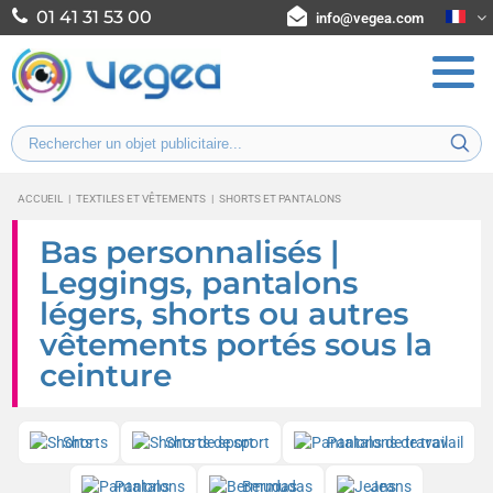
01 41 31 53 00
info@vegea.com
ACCUEIL
|
TEXTILES ET VÊTEMENTS
|
SHORTS ET PANTALONS
Bas personnalisés |
Leggings, pantalons
légers, shorts ou autres
vêtements portés sous la
ceinture
Shorts
Shorts de sport
Pantalons de travail
Pantalons
Bermudas
Jeans