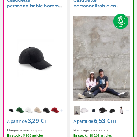
Casquette
Casquette
personnalisable homme
personnalisable en
en coton brossé - 6 pans
coton recyclé - 6
panneaux
3,29 €
6,53 €
A partir de
HT
A partir de
HT
Marquage non compris
Marquage non compris
En stock
: 5 938 articles
En stock
: 10 262 articles