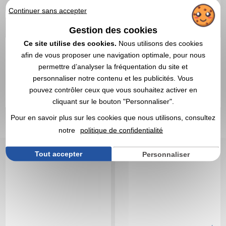
DEVIS EXPRESS
Continuer sans accepter
NOUVEAUTÉ
Gestion des cookies
Réf. 01506V0227436
Réf. 01707V0193119
Ce site utilise des cookies.
Nous utilisons des cookies
Casquette
Casquette personnalisée
personnalisable avec
coton recyclé
afin de vous proposer une navigation optimale, pour nous
oreilles pliables
permettre d’analyser la fréquentation du site et
personnaliser notre contenu et les publicités. Vous
pouvez contrôler ceux que vous souhaitez activer en
cliquant sur le bouton "Personnaliser".
Pour en savoir plus sur les cookies que nous utilisons, consultez
notre
politique de confidentialité
Tout accepter
Personnaliser