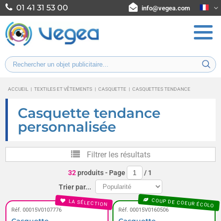
01 41 31 53 00
info@vegea.com
ACCUEIL
|
TEXTILES ET VÊTEMENTS
|
CASQUETTE
|
CASQUETTES TENDANCE
Casquette tendance
personnalisée
Filtrer les résultats
32
produits
- Page
/
1
Trier par...
COUP DE COEUR ÉCOLO
LA SÉLECTION
Réf. 00015V0107776
Réf. 00015V0160506