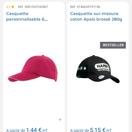
4,5
Réf. 00013V0100967
Réf. 01466V0191156
Casquette
Casquette sur-mesure
personnalisable 6
coton épais brossé 280g
panneaux sandwich
1,44 €
5,15 €
A partir de
HT
A partir de
HT