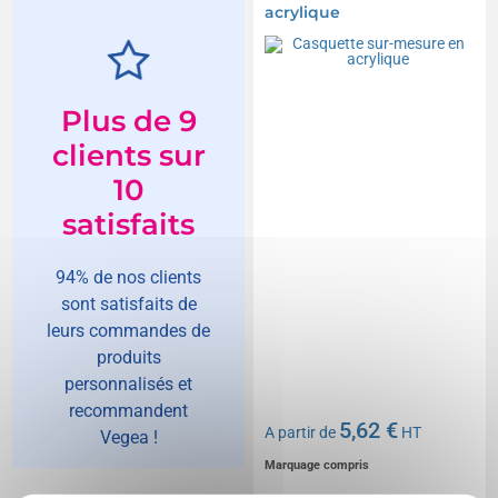
acrylique
Plus de 9
clients sur
10
satisfaits
94% de nos clients
sont satisfaits de
leurs commandes de
produits
personnalisés et
recommandent
5,62 €
A partir de
HT
Vegea !
Marquage compris