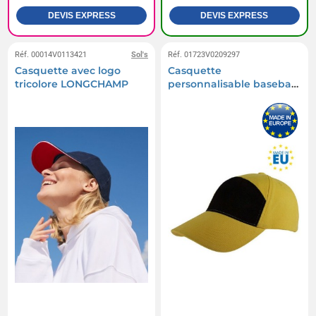
DEVIS EXPRESS
DEVIS EXPRESS
Réf. 00014V0113421
Sol's
Réf. 01723V0209297
Casquette avec logo
Casquette
tricolore LONGCHAMP
personnalisable baseball
5 pans adulte