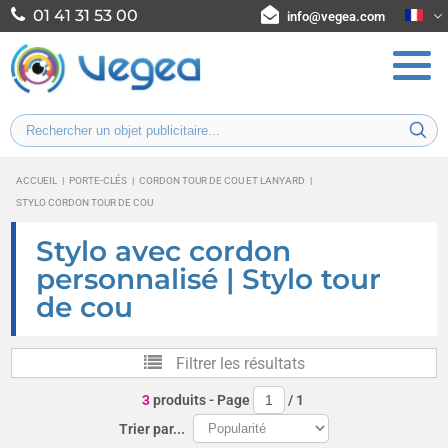
01 41 31 53 00
info@vegea.com
ACCUEIL
|
PORTE-CLÉS
|
CORDON TOUR DE COU ET LANYARD
|
STYLO CORDON TOUR DE COU
Stylo avec cordon
personnalisé | Stylo tour
de cou
Filtrer les résultats
3
produits
- Page
/
1
Trier par...