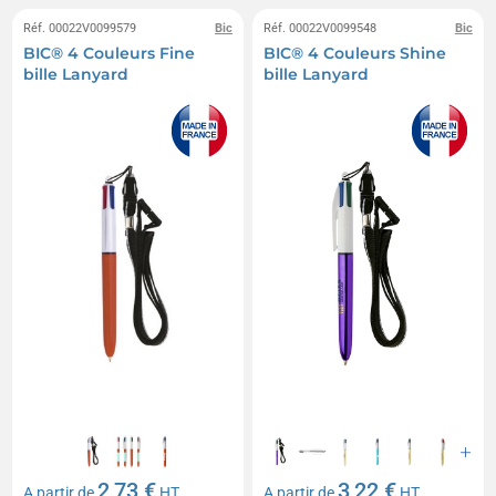
Réf. 00022V0099579
Bic
Réf. 00022V0099548
Bic
BIC® 4 Couleurs Fine
BIC® 4 Couleurs Shine
bille Lanyard
bille Lanyard
2,73 €
3,22 €
A partir de
HT
A partir de
HT