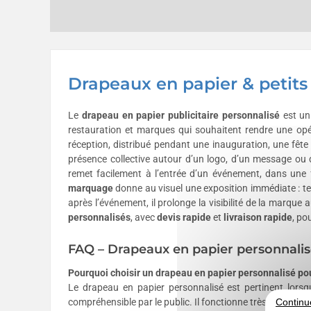
Drapeaux en papier & petits
Le
drapeau en papier publicitaire
personnalisé
est un 
restauration et marques qui souhaitent rendre une opér
réception, distribué pendant une inauguration, une fête
présence collective autour d’un logo, d’un message ou 
remet facilement à l’entrée d’un événement, dans une 
marquage
donne au visuel une exposition immédiate : ten
après l’événement, il prolonge la visibilité de la marqu
personnalisés
, avec
devis rapide
et
livraison rapide
, po
FAQ – Drapeaux en papier personnalis
Pourquoi choisir un drapeau en papier personnalisé po
Le drapeau en papier personnalisé est pertinent lorsqu
Continu
compréhensible par le public. Il fonctionne très bien dan