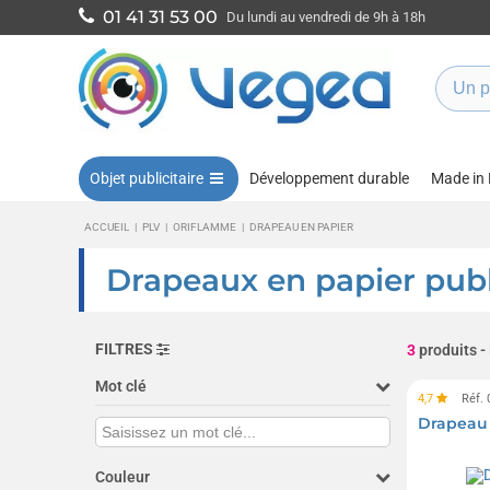
01 41 31 53 00
Du lundi au vendredi de 9h à 18h
Objet publicitaire
Développement durable
Made in
ACCUEIL
|
PLV
|
ORIFLAMME
|
DRAPEAU EN PAPIER
Drapeaux en papier publi
FILTRES
3
produits
-
Mot clé
4,7
Réf.
Drapeau
Couleur