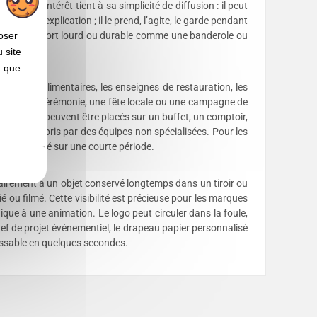
, son intérêt tient à sa simplicité de diffusion : il peut
besoin d’explication ; il le prend, l’agite, le garde pendant
oser
liser un support lourd ou durable comme une banderole ou
 site
x que
s marques alimentaires, les enseignes de restauration, les
pagner une cérémonie, une fête locale ou une campagne de
ntiel, ils peuvent être placés sur un buffet, un comptoir,
ume, y compris par des équipes non spécialisées. Pour les
te visibilité sur une courte période.
rairement à un objet conservé longtemps dans un tiroir ou
ié ou filmé. Cette visibilité est précieuse pour les marques
que à une animation. Le logo peut circuler dans la foule,
hef de projet événementiel, le drapeau papier personnalisé
aissable en quelques secondes.