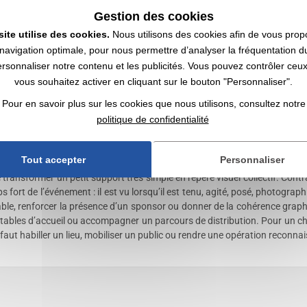
ation de rue. Pour une agence événementielle ou un service communication
Gestion des cookies
s équipes terrain ou intégré dans un kit participant. Le destinataire n’a pas 
site utilise des cookies.
Nous utilisons des cookies afin de vous prop
e drapeau papier permet d’habiller visuellement une opération sans mobi
navigation optimale, pour nous permettre d’analyser la fréquentation du
ersonnaliser notre contenu et les publicités. Vous pouvez contrôler ceu
t-ils les plus utiles ?
vous souhaitez activer en cliquant sur le bouton "Personnaliser".
r les collectivités, les clubs sportifs, les organisateurs de festivals, le
es temps forts avec du public. Dans une collectivité, ils peuvent accom
Pour en savoir plus sur les cookies que nous utilisons, consultez notre
e en tribune ou dans une zone supporters. Dans la restauration ou l’événeme
politique de confidentialité
tenaire ou un message. Leur format léger facilite la distribution en vol
ile à stocker et adapté aux opérations ponctuelles qui nécessitent une for
Tout accepter
Personnaliser
r avec logo ?
ransformer un petit support très simple en repère visuel collectif. Cont
fort de l’événement : il est vu lorsqu’il est tenu, agité, posé, photograph
able, renforcer la présence d’un sponsor ou donner de la cohérence graphi
s tables d’accueil ou accompagner un parcours de distribution. Pour un c
 faut habiller un lieu, mobiliser un public ou rendre une opération reconn