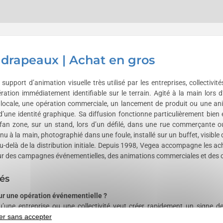
 drapeaux | Achat en gros
support d’animation visuelle très utilisé par les entreprises, collectivi
ation immédiatement identifiable sur le terrain. Agité à la main lors
 locale, une opération commerciale, un lancement de produit ou une ani
d’une identité graphique. Sa diffusion fonctionne particulièrement bien
fan zone, sur un stand, lors d’un défilé, dans une rue commerçante 
u à la main, photographié dans une foule, installé sur un buffet, visibl
e au-delà de la distribution initiale. Depuis 1998, Vegea accompagne les 
ur des campagnes événementielles, des animations commerciales et des op
és
ur une opération événementielle ?
’une entreprise ou une collectivité veut créer rapidement un signe de 
er sans accepter
s les contextes où l’on cherche à produire un effet de groupe : match, fête