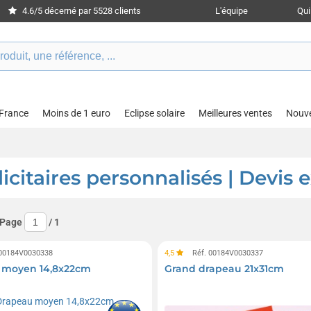
4.6/5 décerné par 5528 clients
L'équipe
Qu
 France
Moins de 1 euro
Eclipse solaire
Meilleures ventes
Nouv
citaires personnalisés | Devis 
 Page
/
1
 00184V0030338
4,5
Réf. 00184V0030337
 moyen 14,8x22cm
Grand drapeau 21x31cm