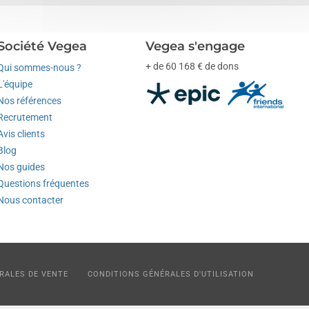
Société Vegea
Vegea s'engage
+ de 60 168 € de dons
Qui sommes-nous ?
L'équipe
Nos références
Recrutement
Avis clients
Blog
Nos guides
Questions fréquentes
Nous contacter
RALES DE VENTE
CONDITIONS GÉNÉRALES D'UTILISATION