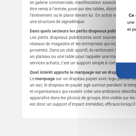
en galerie commerciale, manifestation associative ou anim
être remis à l’entrée, posé sur des tables, distribué par de
Ce 
l’événement ou le place devant lui. En achat en gros, l
une structure de signalétique.
une 
et p
Dans quels secteurs les petits drapeaux publicitaires son
Les petits drapeaux publicitaires sont souvent retenus pa
réseaux de magasins et les entreprises qui organisent d
proximité. Dans un club sportif, ils renforcent l’ambianc
un plateau ou une table pour rappeler une marque, un par
services achats, c’est un support simple à commander, fac
Quel intérêt apporte le marquage sur un drapeau papie
Le
marquage
sur un drapeau papier avec logo permet de t
un sac, le drapeau en papier agit surtout pendant le temps 
et organisateurs qui veulent créer une ambiance identifi
apparaître dans les photos de groupe, être visible sur le
est donc un support d’impact immédiat, efficace lorsqu’il