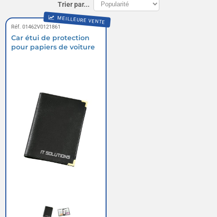
Trier par...
MEILLEURE VENTE
Réf. 01462V0121861
Car étui de protection
pour papiers de voiture