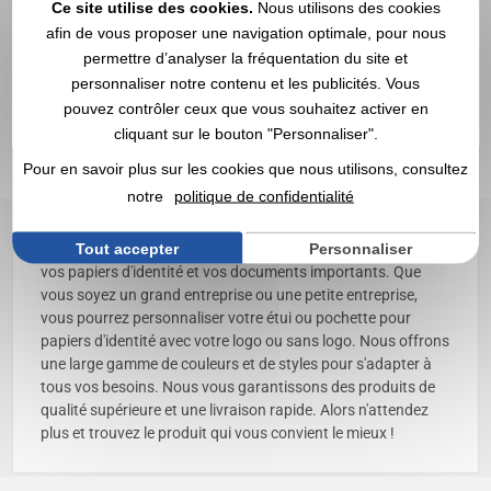
Ce site utilise des cookies.
Nous utilisons des cookies
afin de vous proposer une navigation optimale, pour nous
permettre d’analyser la fréquentation du site et
étui et pochette pour papiers
personnaliser notre contenu et les publicités. Vous
pouvez contrôler ceux que vous souhaitez activer en
d'identité personnalisé avec
cliquant sur le bouton "Personnaliser".
logo | Grossiste
Pour en savoir plus sur les cookies que nous utilisons, consultez
notre
politique de confidentialité
Bienvenue sur la page de notre catégorie 'Étui et pochette
pour papiers d'identité' ! Chez nous, vous trouverez toutes
Tout accepter
Personnaliser
sortes d'étuis et de pochettes personnalisables pour ranger
vos papiers d'identité et vos documents importants. Que
vous soyez un grand entreprise ou une petite entreprise,
vous pourrez personnaliser votre étui ou pochette pour
papiers d'identité avec votre logo ou sans logo. Nous offrons
une large gamme de couleurs et de styles pour s'adapter à
tous vos besoins. Nous vous garantissons des produits de
qualité supérieure et une livraison rapide. Alors n'attendez
plus et trouvez le produit qui vous convient le mieux !