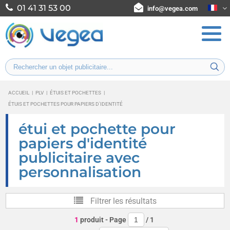
01 41 31 53 00
info@vegea.com
ACCUEIL
|
PLV
|
ÉTUIS ET POCHETTES
|
ÉTUIS ET POCHETTES POUR PAPIERS D'IDENTITÉ
étui et pochette pour
papiers d'identité
publicitaire avec
personnalisation
Filtrer les résultats
1
produit
- Page
/
1