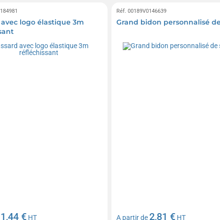
0184981
Réf. 00189V0146639
 avec logo élastique 3m
Grand bidon personnalisé de
sant
1,44 €
2,81 €
e
HT
A partir de
HT