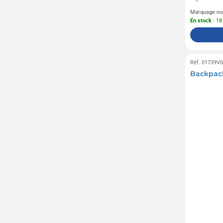
Marquage no
En stock
: 18
Réf. 01739V
Backpack