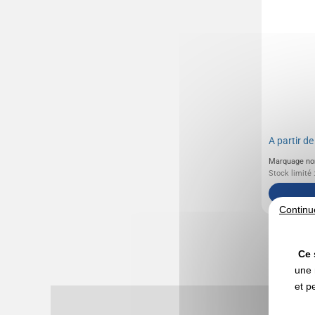
A partir d
Marquage no
Stock limité 
Continu
Ce 
une 
et p