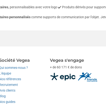
taires
, personnalisables avec votre logo ✔️ Produits dérivés pour support
taires
personnalisés
comme supports de communication par l’objet. Jete
Société Vegea
Vegea s'engage
+ de 60 171 € de dons
Qui sommes-nous ?
L'équipe
Nos références
Recrutement
Avis clients
Blog
Nos guides