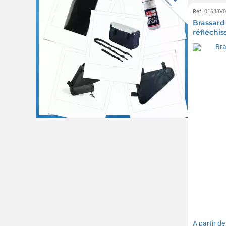
Réf. 01688V
Brassard
réfléchis
A partir d