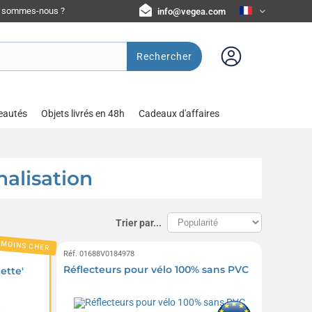
i sommes-nous ?
info@vegea.com
Rechercher
eautés
Objets livrés en 48h
Cadeaux d'affaires
nalisation
Trier par...
 MOINS CHER
Réf. 01688V0184978
Réflecteurs pour vélo 100% sans PVC
ette'