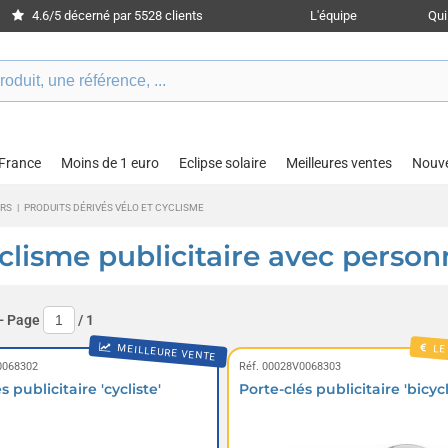
4.6/5 décerné par 5528 clients
L'équipe
Qu
 France
Moins de 1 euro
Eclipse solaire
Meilleures ventes
Nouv
ERS
|
PRODUITS DÉRIVÉS VÉLO ET CYCLISME
yclisme publicitaire avec person
- Page
/
1
MEILLEURE VENTE
LE
0068302
Réf. 00028V0068303
s publicitaire 'cycliste'
Porte-clés publicitaire 'bicycl