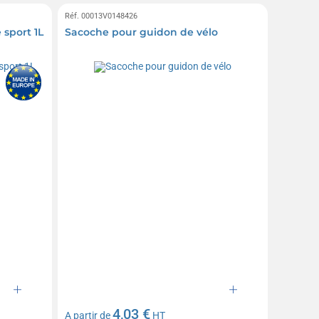
Réf. 00013V0148426
 sport 1L
Sacoche pour guidon de vélo
4,03 €
A partir de
HT