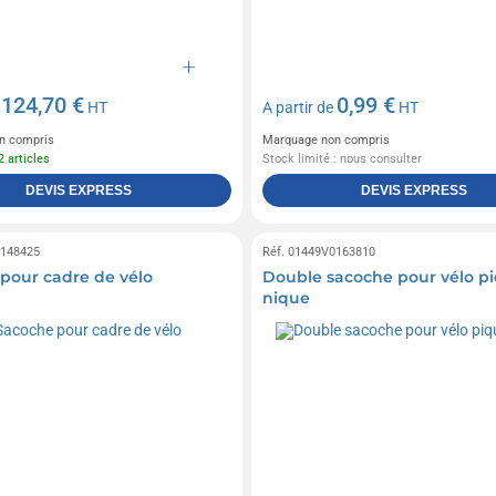
124,70 €
0,99 €
e
HT
A partir de
HT
n compris
Marquage non compris
2 articles
Stock limité : nous consulter
DEVIS EXPRESS
DEVIS EXPRESS
0148425
Réf. 01449V0163810
pour cadre de vélo
Double sacoche pour vélo p
nique