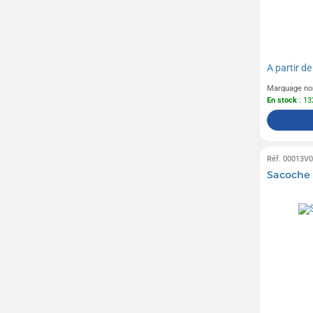
A partir d
Marquage no
En stock
: 13
Réf. 00013V
Sacoche 