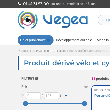
01 41 31 53 00
Du lundi au vendredi de 9h à 18h
Objet publicitaire
Développement durable
Made in
ACCUEIL
|
PLEIN-AIR, SPORTS ET LOISIRS
|
PRODUITS DÉRIVÉS POUR SUPPORT
Produit dérivé vélo et c
FILTRES
11
produits
Prix
Réf. 00028V
Porte-clé
De
à
€