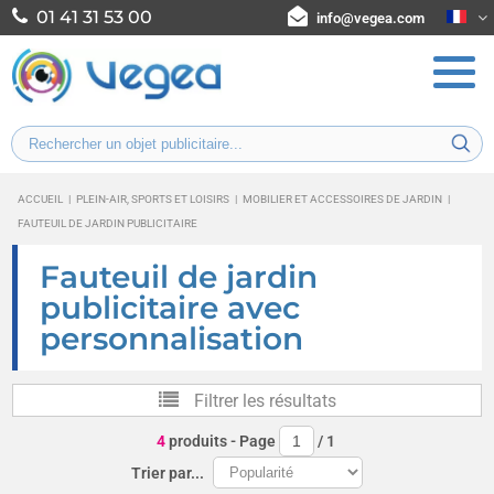
01 41 31 53 00
info@vegea.com
ACCUEIL
|
PLEIN-AIR, SPORTS ET LOISIRS
|
MOBILIER ET ACCESSOIRES DE JARDIN
|
FAUTEUIL DE JARDIN PUBLICITAIRE
Fauteuil de jardin
publicitaire avec
personnalisation
Filtrer les résultats
4
produits
- Page
/
1
Trier par...