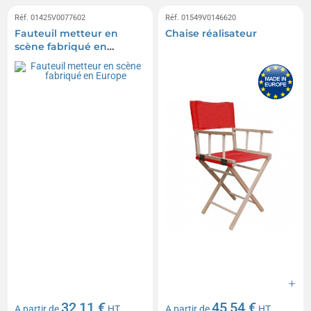
Réf. 01425V0077602
Réf. 01549V0146620
Fauteuil metteur en
Chaise réalisateur
scène fabriqué en
Europe
32,11 €
45,54 €
A partir de
HT
A partir de
HT