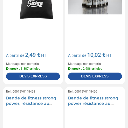
2,49 €
10,02 €
A partir de
HT
A partir de
HT
Marquage non compris
Marquage non compris
En stock
: 3 307 articles
En stock
: 2 986 articles
DEVIS EXPRESS
DEVIS EXPRESS
Réf. 00013V0148461
Réf. 00013V0148460
Bande de fitness strong
Bande de fitness strong
power, résistance au
power résistance au
poids d'environ 15,9 à 38,6
poids d'environ 11,3 à 29,5
kg
kg