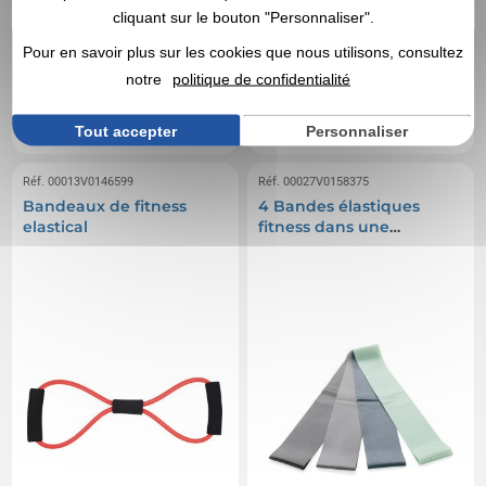
cliquant sur le bouton "Personnaliser".
3,43 €
3,02 €
A partir de
HT
A partir de
HT
Pour en savoir plus sur les cookies que nous utilisons, consultez
Marquage non compris
Marquage non compris
notre
politique de confidentialité
En stock
: 1 053 articles
En stock
: 330 articles
DEVIS EXPRESS
DEVIS EXPRESS
Tout accepter
Personnaliser
Réf. 00013V0146599
Réf. 00027V0158375
Bandeaux de fitness
4 Bandes élastiques
elastical
fitness dans une
pochette