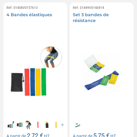
Réf. 01408V0157613
Réf. 01449V0140414
4 Bandes élastiques
Set 3 bandes de
résistance
2,72 €
5,75 €
A partir de
HT
A partir de
HT