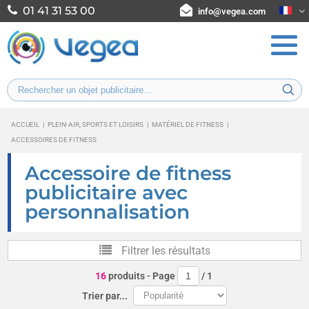
01 41 31 53 00
info@vegea.com
ACCUEIL
|
PLEIN-AIR, SPORTS ET LOISIRS
|
MATÉRIEL DE FITNESS
|
ACCESSOIRES DE FITNESS
Accessoire de fitness
publicitaire avec
personnalisation
Filtrer les résultats
16
produits
- Page
/
1
Trier par...