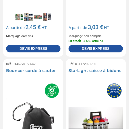
2,45 €
3,03 €
A partir de
HT
A partir de
HT
Marquage compris
Marquage non compris
En stock
: 4 582 articles
DEVIS EXPRESS
DEVIS EXPRESS
Réf. 01462V0158642
Réf. 01417V0217301
Bouncer corde à sauter
StarLight caisse à bidons