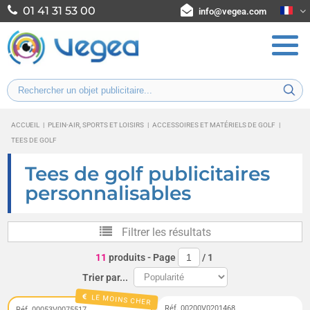
01 41 31 53 00
info@vegea.com
ACCUEIL
|
PLEIN-AIR, SPORTS ET LOISIRS
|
ACCESSOIRES ET MATÉRIELS DE GOLF
|
TEES DE GOLF
Tees de golf publicitaires
personnalisables
Filtrer les résultats
11
produits
- Page
/
1
Trier par...
LE MOINS CHER
Réf. 00200V0201468
Réf. 00053V0075517