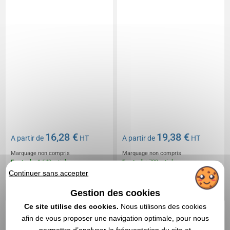
16,28 €
19,38 €
A partir de
HT
A partir de
HT
Marquage non compris
Marquage non compris
En stock
: 1 649 articles
En stock
: 722 articles
Continuer sans accepter
DEVIS EXPRESS
DEVIS EXPRESS
Gestion des cookies
Réf. 00200V0201450
Ce site utilise des cookies.
Nous utilisons des cookies
Polybag with 20 tees
afin de vous proposer une navigation optimale, pour nous
promotionnels 70mm
permettre d’analyser la fréquentation du site et