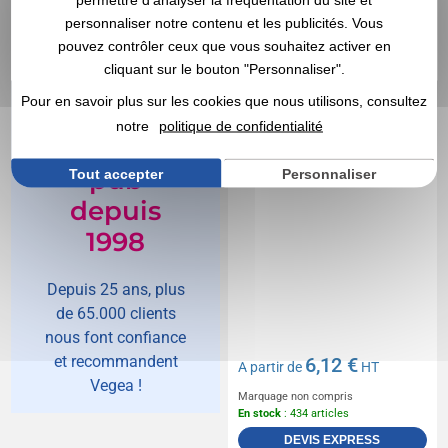
and card
personnaliser notre contenu et les publicités. Vous
pouvez contrôler ceux que vous souhaitez activer en
cliquant sur le bouton "Personnaliser".
Vegea,
Pour en savoir plus sur les cookies que nous utilisons, consultez
spécialiste
notre
politique de confidentialité
de l'objet
pub
Tout accepter
Personnaliser
depuis
1998
Depuis 25 ans, plus
de 65.000 clients
nous font confiance
et recommandent
6,12 €
A partir de
HT
Vegea !
Marquage non compris
En stock
: 434 articles
DEVIS EXPRESS