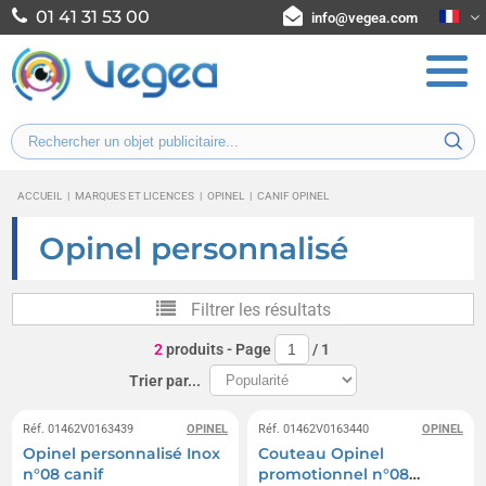
01 41 31 53 00
info@vegea.com
ACCUEIL
|
MARQUES ET LICENCES
|
OPINEL
|
CANIF OPINEL
Opinel personnalisé
Filtrer les résultats
2
produits
- Page
/
1
Trier par...
Réf. 01462V0163439
OPINEL
Réf. 01462V0163440
OPINEL
Opinel personnalisé Inox
Couteau Opinel
n°08 canif
promotionnel n°08