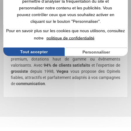
permettre d’analyser la fréquentation du site et
L’Opinel publicitaire
est un support authentique, robuste et
personnaliser notre contenu et les publicités. Vous
emblématique, idéal pour offrir un cadeau d’entreprise
pouvez contrôler ceux que vous souhaitez activer en
prestigieux et durable à vos clients, partenaires ou
cliquant sur le bouton "Personnaliser".
collaborateurs. Fabriqué en France, doté de sa lame inox ou
carbone et de son manche en bois iconique, il allie tradition
Pour en savoir plus sur les cookies que nous utilisons, consultez
et efficacité, tout en permettant un marquage soigné –
notre
politique de confidentialité
gravure ou impression – garantissant une
visibilité
élégante
et durable de votre logo. Entièrement
personnalisé
, il
Tout accepter
Personnaliser
convient parfaitement aux opérations commerciales
premium, dotations haut de gamme ou événements
valorisants. Avec
94% de clients satisfaits
et l’expertise de
grossiste
depuis 1998,
Vegea
vous propose des Opinels
fiables, attractifs et parfaitement adaptés à vos campagnes
de
communication
.