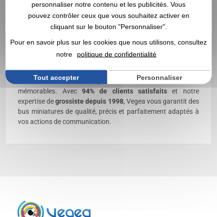
personnaliser notre contenu et les publicités. Vous
pouvez contrôler ceux que vous souhaitez activer en
Découvrez nos bus publicitaires miniatures
, parfaits pour
cliquant sur le bouton "Personnaliser".
représenter votre activité dans le transport, le tourisme ou la
mobilité urbaine. Réalisés en métal ou en plastique de
Pour en savoir plus sur les cookies que nous utilisons, consultez
qualité, ils offrent un niveau de détail soigné et un rendu
notre
politique de confidentialité
réaliste qui séduit professionnels, partenaires et
collectionneurs. Entièrement
personnalisés avec votre logo
,
Tout accepter
Personnaliser
ils deviennent des objets durables, valorisants et
mémorables. Avec
94% de clients satisfaits
et notre
expertise de
grossiste depuis 1998
, Vegea vous garantit des
bus miniatures de qualité, précis et parfaitement adaptés à
vos actions de communication.