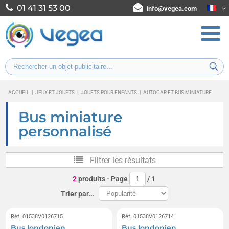
01 41 31 53 00
info@vegea.com
ACCUEIL
|
JEUX ET JOUETS
|
JOUETS POUR ENFANTS
|
AUTOCAR ET BUS MINIATURE
Bus miniature
personnalisé
Filtrer les résultats
2
produits
- Page
/
1
Trier par...
Réf. 01538V0126715
Réf. 01538V0126714
Bus londonien
Bus londonien