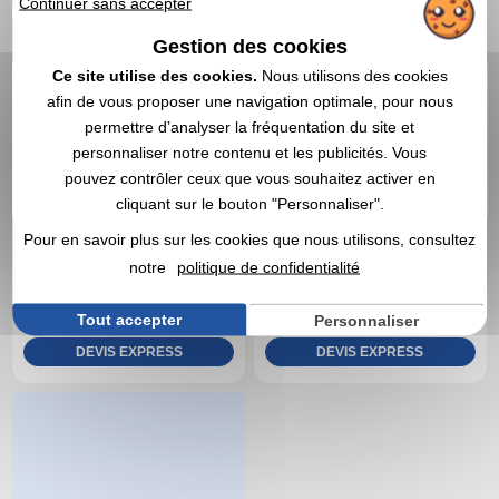
Continuer sans accepter
Gestion des cookies
Ce site utilise des cookies.
Nous utilisons des cookies
afin de vous proposer une navigation optimale, pour nous
permettre d’analyser la fréquentation du site et
personnaliser notre contenu et les publicités. Vous
pouvez contrôler ceux que vous souhaitez activer en
cliquant sur le bouton "Personnaliser".
Pour en savoir plus sur les cookies que nous utilisons, consultez
141,17 €
166,19 €
notre
politique de confidentialité
A partir de
HT
A partir de
HT
Marquage compris
Marquage compris
Tout accepter
Personnaliser
DEVIS EXPRESS
DEVIS EXPRESS