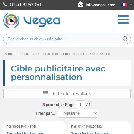
01 41 31 53 00
info@vegea.com
ACCUEIL
|
JEUX ET JOUETS
|
JEUX DE PRÉCISION
|
CIBLES PUBLICITAIRES
Cible publicitaire avec
personnalisation
Filtrer les résultats
8
produits
- Page
/
1
Trier par...
Réf. 00013V0148448
Réf. 01443V0204582
Jeu de fléchettes
Jeu de fléchettes