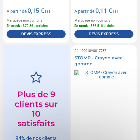
0,15 €
0,11 €
A partir de
HT
A partir de
HT
Marquage non compris
Marquage non compris
En stock
: 372 361 articles
En stock
: 356 510 articles
DEVIS EXPRESS
DEVIS EXPRESS
Réf. 00010V0017787
STOMP - Crayon avec
gomme
Plus de 9
clients sur
10
satisfaits
94% de nos clients