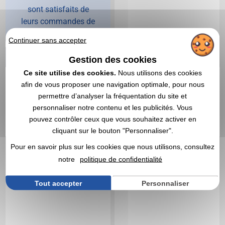
sont satisfaits de
leurs commandes de
produits
Continuer sans accepter
personnalisés et
recommandent
Gestion des cookies
0,06 €
A partir de
HT
Vegea !
Ce site utilise des cookies.
Nous utilisons des cookies
Marquage non compris
afin de vous proposer une navigation optimale, pour nous
En stock
: 352 590 articles
permettre d’analyser la fréquentation du site et
DEVIS EXPRESS
personnaliser notre contenu et les publicités. Vous
pouvez contrôler ceux que vous souhaitez activer en
cliquant sur le bouton "Personnaliser".
4,7
Réf. 01449V0100020
Réf. 00053V0016749
Mini crayon à papier
Crayon Charpentier
Pour en savoir plus sur les cookies que nous utilisons, consultez
promotionnel rond
notre
politique de confidentialité
Tout accepter
Personnaliser