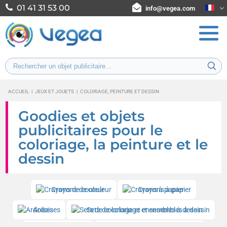
01 41 31 53 00
info@vegea.com
ACCUEIL
|
JEUX ET JOUETS
|
COLORIAGE, PEINTURE ET DESSIN
Goodies et objets
publicitaires pour le
coloriage, la peinture et le
dessin
Crayons de couleur
Crayons à papier
Ardoises
Sets de coloriage et ensembles à dessin