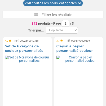
Sacs à colorier
Objets à colorier ou peindre
Voir toutes les sous-catégories
Craies
Sets de peinture pour enfants
Filtrer les résultats
Boîtes de peinture
Livres à colorier
372
produits
- Page
/
3
Crayons de cire
Ardoises magiques
Trier par...
4,0
Réf. 00028V0010388
3,7
Réf. 00041V0000339
Set de 6 crayons de
Crayon à papier
couleur personnalisés
personnalisé couleur