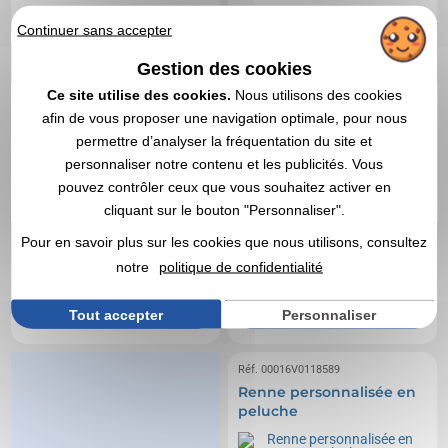
Continuer sans accepter
Gestion des cookies
Ce site utilise des cookies.
Nous utilisons des cookies
afin de vous proposer une navigation optimale, pour nous
permettre d’analyser la fréquentation du site et
personnaliser notre contenu et les publicités. Vous
pouvez contrôler ceux que vous souhaitez activer en
cliquant sur le bouton "Personnaliser".
15,94 €
6,97 €
Pour en savoir plus sur les cookies que nous utilisons, consultez
A partir de
HT
A partir de
HT
notre
politique de confidentialité
Marquage non compris
Marquage non compris
En stock
: 92 articles
En stock
: 88 articles
Tout accepter
Personnaliser
DEVIS EXPRESS
DEVIS EXPRESS
Réf. 00016V0118589
Renne personnalisée en
peluche