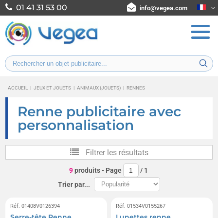
01 41 31 53 00
info@vegea.com
ACCUEIL
|
JEUX ET JOUETS
|
ANIMAUX (JOUETS)
|
RENNES
Renne publicitaire avec
personnalisation
Filtrer les résultats
9
produits
- Page
/
1
Trier par...
Réf. 01408V0126394
Réf. 01534V0155267
Serre-tête Renne
Lunettes renne