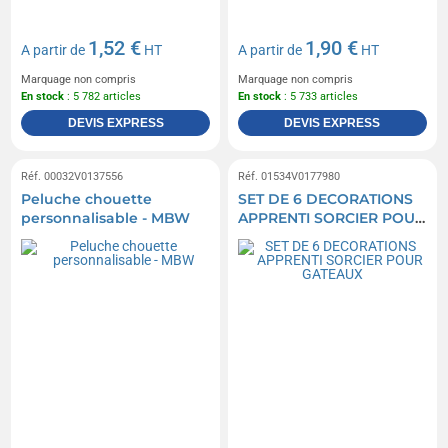
1,52 €
1,90 €
A partir de
HT
A partir de
HT
Marquage non compris
Marquage non compris
En stock
: 5 782 articles
En stock
: 5 733 articles
DEVIS EXPRESS
DEVIS EXPRESS
Réf. 00032V0137556
Réf. 01534V0177980
Peluche chouette
SET DE 6 DECORATIONS
personnalisable - MBW
APPRENTI SORCIER POUR
GATEAUX