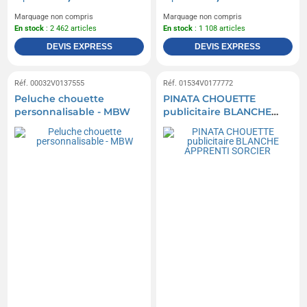
Marquage non compris
Marquage non compris
En stock
: 2 462 articles
En stock
: 1 108 articles
DEVIS EXPRESS
DEVIS EXPRESS
Réf. 00032V0137555
Réf. 01534V0177772
Peluche chouette
PINATA CHOUETTE
personnalisable - MBW
publicitaire BLANCHE
APPRENTI SORCIER