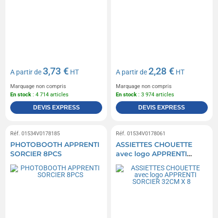
3,73 €
2,28 €
A partir de
HT
A partir de
HT
Marquage non compris
Marquage non compris
En stock
: 4 714 articles
En stock
: 3 974 articles
DEVIS EXPRESS
DEVIS EXPRESS
Réf. 01534V0178185
Réf. 01534V0178061
PHOTOBOOTH APPRENTI
ASSIETTES CHOUETTE
SORCIER 8PCS
avec logo APPRENTI
SORCIER 32CM X 8