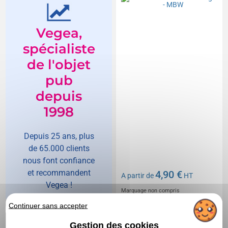
Vegea,
spécialiste
de l'objet
pub
depuis
1998
Depuis 25 ans, plus
de 65.000 clients
nous font confiance
et recommandent
4,90 €
A partir de
HT
Vegea !
Marquage non compris
En stock
: 2 899 articles
Continuer sans accepter
DEVIS EXPRESS
Gestion des cookies