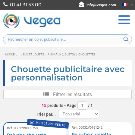
01 41 31 53 00
info@vegea.com
ACCUEIL
|
JEUX ET JOUETS
|
ANIMAUX (JOUETS)
|
CHOUETTES
Chouette publicitaire avec
personnalisation
Filtrer les résultats
15
produits
- Page
/
1
Trier par...
MEILLEURE VENTE
Réf. 00032V0161242
Réf. 00032V0089758
Peluche chouette