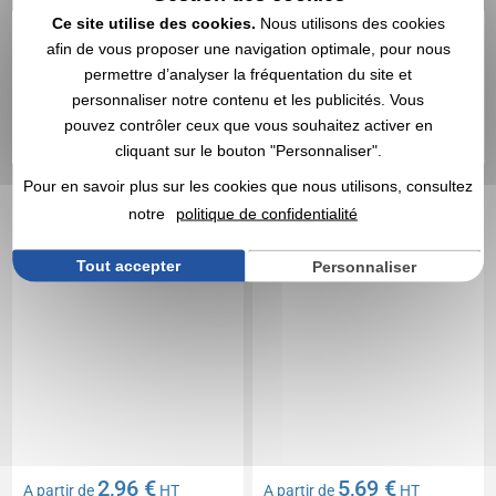
Ce site utilise des cookies.
Nous utilisons des cookies
Réf. 01534V0177866
Réf. 01534V0178063
afin de vous proposer une navigation optimale, pour nous
SUSPENSIONS
CHOUETTE publicitaire
CHOUETTES
BLANCHE
permettre d’analyser la fréquentation du site et
personnalisables ET
personnaliser notre contenu et les publicités. Vous
ENVELOPPES APPRENTI
pouvez contrôler ceux que vous souhaitez activer en
SORCIER X 5
cliquant sur le bouton "Personnaliser".
Pour en savoir plus sur les cookies que nous utilisons, consultez
notre
politique de confidentialité
Tout accepter
Personnaliser
2,96 €
5,69 €
A partir de
HT
A partir de
HT