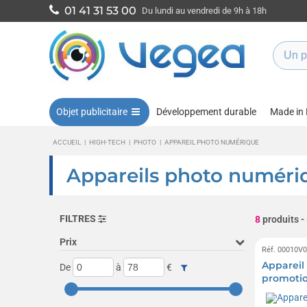
01 41 31 53 00
Du lundi au vendredi de 9h à 18h
Objet publicitaire
Développement durable
Made in
ACCUEIL
|
HIGH-TECH
|
PHOTO
|
APPAREIL PHOTO NUMÉRIQUE
Appareils photo numériqu
FILTRES
8
produits
-
Prix
Réf. 00010V
Appareil
De
à
€
promoti