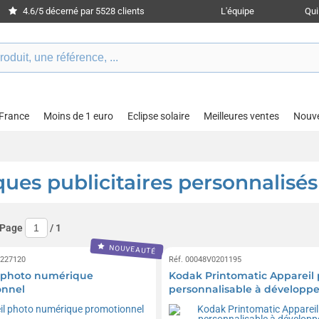
4.6/5 décerné par 5528 clients
L'équipe
Qu
 France
Moins de 1 euro
Eclipse solaire
Meilleures ventes
Nouv
es publicitaires personnalisés 
 Page
/
1
NOUVEAUTÉ
0227120
Réf. 00048V0201195
 photo numérique
Kodak Printomatic Appareil
onnel
personnalisable à dévelop
instantané