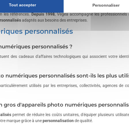
ou gravure laser afin de mettre en valeur votre logo ou votre identit
Tout accepter
Personnaliser
es ou d'offrir des cadeaux d'affaires tout en optimisant les coûts d'app
on les références.
Depuis 1998
, Vegea accompagne les professionnels
ersonnalisés
adaptés aux besoins des entreprises.
riques personnalisés
 numériques personnalisés ?
tuent des cadeaux d'affaires technologiques qui associent votre identi
o numériques personnalisés sont-ils les plus utili
articulièrement utilisés par les entreprises, collectivités, agences de 
n gros d'appareils photo numériques personnalis
alisés
permet de réduire les coûts unitaires, d'équiper plusieurs utilis
votre marque grâce à une
personnalisation
de qualité.