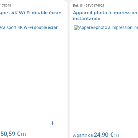
0175049
Réf. 01493V0174928
port 4K Wi-Fi double écran
Appareil-photo à impression
instantanée
50,59 €
24,90 €
e
HT
A partir de
HT