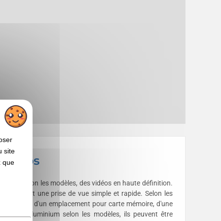
oser
 site
en gros
x que
s et, selon les modèles, des vidéos en haute définition.
nécessitant une prise de vue simple et rapide. Selon les
sh intégré, d'un emplacement pour carte mémoire, d'une
étal ou l'aluminium selon les modèles, ils peuvent être