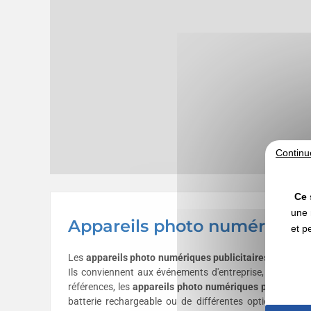
Continu
Ce 
une 
Appareils photo numériques 
et p
Les
appareils photo numériques publicitaires personna
Ils conviennent aux événements d'entreprise, aux opérat
références, les
appareils photo numériques personnali
batterie rechargeable ou de différentes options de con