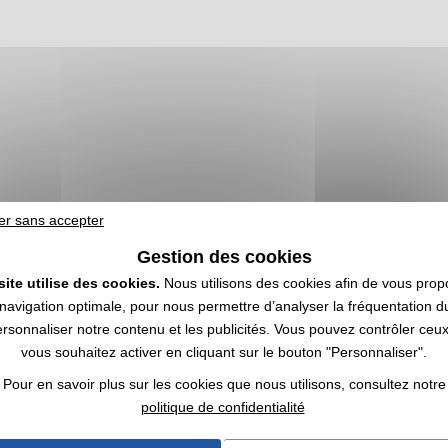
er sans accepter
Gestion des cookies
site utilise des cookies.
Nous utilisons des cookies afin de vous prop
navigation optimale, pour nous permettre d’analyser la fréquentation du
avec logo pour entreprises | Achat 
ersonnaliser notre contenu et les publicités. Vous pouvez contrôler ceu
vous souhaitez activer en cliquant sur le bouton "Personnaliser".
lisés
sont des équipements électroniques conçus pour capturer des photo
Pour en savoir plus sur les cookies que nous utilisons, consultez notre
ions marketing, aux activités de loisirs ou aux usages professionnels 
politique de confidentialité
sés
disposent d'un écran LCD, d'un zoom numérique ou optique, d'un fla
nectivité. Fabriqués à partir de matériaux tels que le plastique, le m