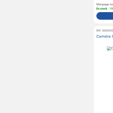
Marquage no
En stock
: 19
Réf. 00053V
Caméra S