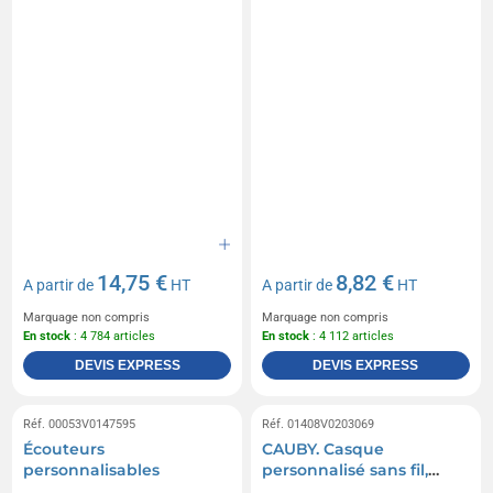
14,75 €
8,82 €
A partir de
HT
A partir de
HT
Marquage non compris
Marquage non compris
En stock
: 4 784 articles
En stock
: 4 112 articles
DEVIS EXPRESS
DEVIS EXPRESS
Réf. 00053V0147595
Réf. 01408V0203069
Écouteurs
CAUBY. Casque
personnalisables
personnalisé sans fil,
100% rABS, avec ANC et 7