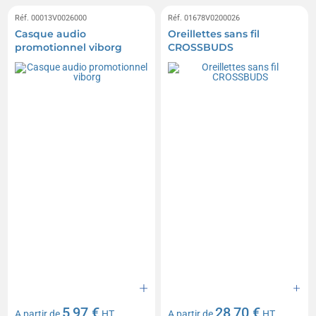
Réf. 00013V0026000
Réf. 01678V0200026
Casque audio
Oreillettes sans fil
promotionnel viborg
CROSSBUDS
5,97 €
28,70 €
A partir de
HT
A partir de
HT