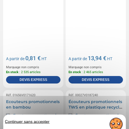
0,81 €
13,94 €
A partir de
HT
A partir de
HT
Marquage non compris
Marquage non compris
En stock
: 2 535 articles
En stock
: 2 465 articles
DEVIS EXPRESS
DEVIS EXPRESS
Réf. 01656V0171620
Réf. 00027V0187240
Ecouteurs promotionnels
Écouteurs promotionnels
en bambou
TWS en plastique recyclé
RCS et bambou
Continuer sans accepter