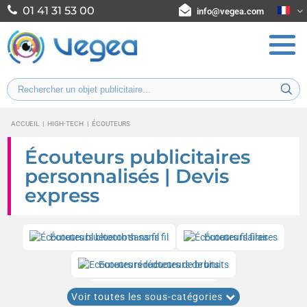
01 41 31 53 00
info@vegea.com
ACCUEIL
|
HIGH-TECH
|
ÉCOUTEURS
Écouteurs publicitaires
personnalisés | Devis
express
Écouteurs bluetooth sans fil
Écouteurs filaires
Ecouteurs réducteurs de bruits
Ecouteurs écologiques
Voir toutes les sous-catégories