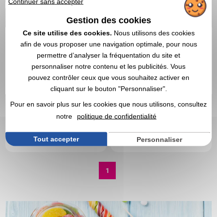
Continuer sans accepter
Gestion des cookies
Ce site utilise des cookies.
Nous utilisons des cookies
afin de vous proposer une navigation optimale, pour nous
permettre d’analyser la fréquentation du site et
personnaliser notre contenu et les publicités. Vous
pouvez contrôler ceux que vous souhaitez activer en
cliquant sur le bouton "Personnaliser".
Pour en savoir plus sur les cookies que nous utilisons, consultez
A partir de
nous consulter
A partir de
nous consulter
notre
politique de confidentialité
Fabrication sur-mesure
Fabrication sur-mesure
Tout accepter
Personnaliser
DEVIS EXPRESS
DEVIS EXPRESS
1