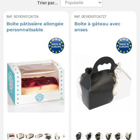
Trier par...
Réf. 00183V0126726
Réf. 00183V0126727
Boîte pâtissière allongée
Boîte à gâteau avec
personnalisable
anses