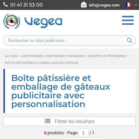
01 41 31 53 00
info@vegea.com
ACCUEIL
|
GASTRONOMIE, CONFISERIES ET BOISSONS
|
DESSERTS ET PÂTISSERIES
|
BOÎTES PÂTISSIÈRES ET EMBALLAGES DE GÂTEAUX
Boîte pâtissière et
emballage de gâteaux
publicitaire avec
personnalisation
Filtrer les résultats
6
produits
- Page
/
1