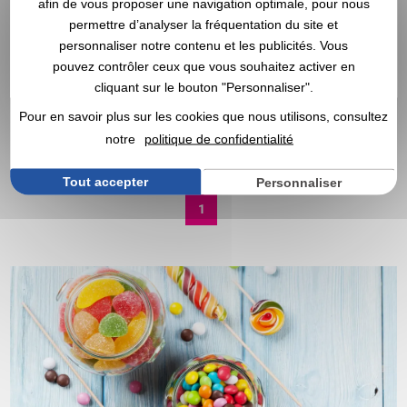
afin de vous proposer une navigation optimale, pour nous
permettre d’analyser la fréquentation du site et
3,76 €
A partir de
HT
personnaliser notre contenu et les publicités. Vous
pouvez contrôler ceux que vous souhaitez activer en
Marquage compris
6,76 €
A partir de
HT
cliquant sur le bouton "Personnaliser".
DEVIS EXPRESS
Marquage compris
Pour en savoir plus sur les cookies que nous utilisons, consultez
notre
politique de confidentialité
DEVIS EXPRESS
Tout accepter
Personnaliser
1