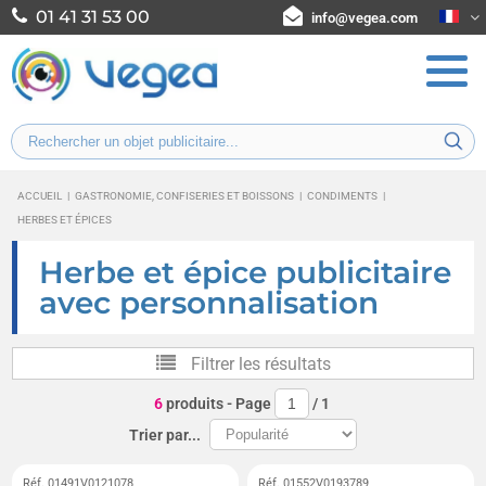
01 41 31 53 00
info@vegea.com
ACCUEIL
|
GASTRONOMIE, CONFISERIES ET BOISSONS
|
CONDIMENTS
|
HERBES ET ÉPICES
Herbe et épice publicitaire
avec personnalisation
Filtrer les résultats
6
produits
- Page
/
1
Trier par...
Réf. 01491V0121078
Réf. 01552V0193789