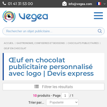
01 41 31 53 00
info@vegea.com
ACCUEIL
|
GASTRONOMIE, CONFISERIES ET BOISSONS
|
CHOCOLATS PUBLICITAIRES
|
OEUF EN CHOCOLAT
Œuf en chocolat
publicitaire personnalisé
avec logo | Devis express
Filtrer les résultats
10
produits
- Page
/
1
Trier par...