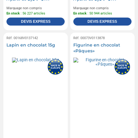
Marquage non compris
Marquage non compris
En stock
: 56 227 articles
En stock
: 50 944 articles
DEVIS EXPRESS
DEVIS EXPRESS
Réf. 00168V0137142
Réf. 00073V0113878
Lapin en chocolat 15g
Figurine en chocolat
«Pâques»