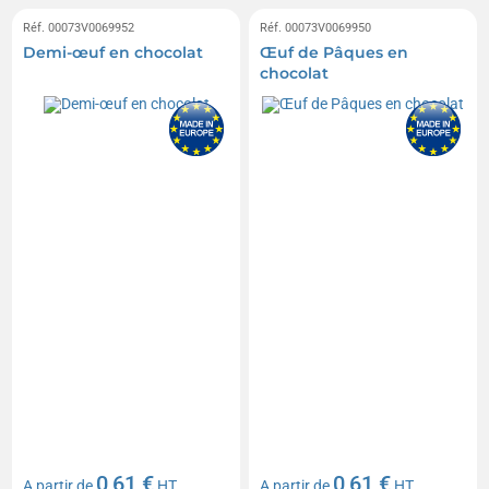
Réf. 00073V0069952
Réf. 00073V0069950
Demi-œuf en chocolat
Œuf de Pâques en
chocolat
0,61 €
0,61 €
A partir de
HT
A partir de
HT