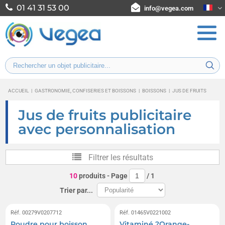
01 41 31 53 00
info@vegea.com
ACCUEIL
|
GASTRONOMIE, CONFISERIES ET BOISSONS
|
BOISSONS
|
JUS DE FRUITS
Jus de fruits publicitaire
avec personnalisation
Filtrer les résultats
10
produits
- Page
/
1
Trier par...
Réf. 00279V0207712
Réf. 01465V0221002
Poudre pour boisson
Vitaminé ?Orange-