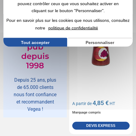
pouvez contrôler ceux que vous souhaitez activer en
cliquant sur le bouton "Personnaliser".
Vegea,
Pour en savoir plus sur les cookies que nous utilisons, consultez
spécialiste
notre
politique de confidentialité
de l'objet
Tout accepter
Personnaliser
pub
depuis
1998
Depuis 25 ans, plus
de 65.000 clients
nous font confiance
et recommandent
4,85 €
A partir de
HT
Vegea !
Marquage compris
DEVIS EXPRESS