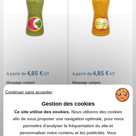
4,85 €
4,85 €
A partir de
HT
A partir de
HT
Marquage compris
Marquage compris
Continuer sans accepter
DEVIS EXPRESS
DEVIS EXPRESS
Gestion des cookies
Ce site utilise des cookies.
Nous utilisons des cookies
Réf. 01456V0214506
afin de vous proposer une navigation optimale, pour nous
Smoothie rouge forêt
permettre d’analyser la fréquentation du site et
personnaliser notre contenu et les publicités. Vous