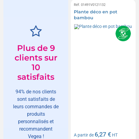
Réf. 01491V0121132
Plante déco en pot
bambou
Plus de 9
clients sur
10
satisfaits
94% de nos clients
sont satisfaits de
leurs commandes de
produits
personnalisés et
recommandent
6,27 €
A partir de
HT
Vegea !