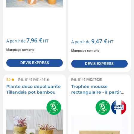
7,96 €
9,47 €
A partir de
HT
A partir de
HT
Marquage compris
Marquage compris
DEVIS EXPRESS
DEVIS EXPRESS
5,0
Réf. 01491V0144616
Réf. 01491V0217025
Plante déco dépolluante
Trophée mousse
Tillandsia pot bambou
rectangulaire - à partir
de 10ex sur devis