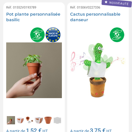
NOUVEAUTÉ
Réf. 01552V0193789
Réf. 01506V0227336
Pot plante personnalisée
Cactus personnalisable
basilic
danseur
1,52 €
3,75 €
A partir de
HT
A partir de
HT