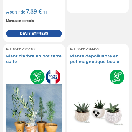
7,39 €
A partir de
HT
Marquage compris
DEVIS EXPRESS
Réf. 01491V0121038
Réf. 01491V0144668
Plant d'arbre en pot terre
Plante dépolluante en
cuite
pot magnétique boule