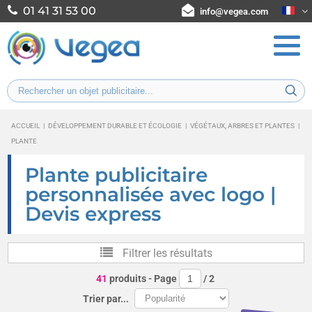
01 41 31 53 00
info@vegea.com
ACCUEIL
|
DÉVELOPPEMENT DURABLE ET ÉCOLOGIE
|
VÉGÉTAUX, ARBRES ET PLANTES
|
PLANTE
Plante publicitaire
personnalisée avec logo |
Devis express
Filtrer les résultats
41
produits
- Page
/
2
Trier par...