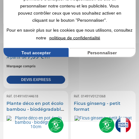
personnaliser notre contenu et les publicités. Vous
pouvez contrôler ceux que vous souhaitez activer en
cliquant sur le bouton "Personnaliser".
7,07 €
A partir de
HT
Pour en savoir plus sur les cookies que nous utilisons, consultez
Marquage compris
notre
politique de confidentialité
DEVIS EXPRESS
Tout accepter
Personnaliser
7,59 €
A partir de
HT
Marquage compris
DEVIS EXPRESS
Réf. 01491V0144618
Réf. 01491V0121068
Plante déco en pot écolo
Ficus ginseng - petit
bambou - biodégradable
format
10cm