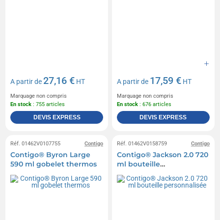
27,16 €
17,59 €
A partir de
HT
A partir de
HT
Marquage non compris
Marquage non compris
En stock
: 755 articles
En stock
: 676 articles
DEVIS EXPRESS
DEVIS EXPRESS
Réf. 01462V0107755
Contigo
Réf. 01462V0158759
Contigo
Contigo® Byron Large
Contigo® Jackson 2.0 720
590 ml gobelet thermos
ml bouteille
personnalisée