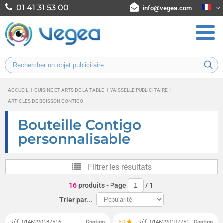
01 41 31 53 00
info@vegea.com
ACCUEIL
|
CUISINE ET ARTS DE LA TABLE
|
VAISSELLE PUBLICITAIRE
|
ARTICLES DE BOISSON CONTIGO
Bouteille Contigo
personnalisable
Filtrer les résultats
16
produits
- Page
/
1
Trier par...
Réf. 01462V0187516
Contigo
5,0
Réf. 01462V0107751
Contigo