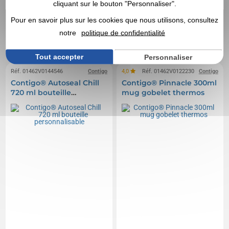
cliquant sur le bouton "Personnaliser".
24,95 €
42,61 €
A partir de
HT
A partir de
HT
Pour en savoir plus sur les cookies que nous utilisons, consultez
Marquage non compris
Marquage non compris
En stock
: 325 articles
En stock
: 194 articles
notre
politique de confidentialité
DEVIS EXPRESS
DEVIS EXPRESS
Tout accepter
Personnaliser
Réf. 01462V0144546
Contigo
4,0
Réf. 01462V0122230
Contigo
Contigo® Autoseal Chill
Contigo® Pinnacle 300ml
720 ml bouteille
mug gobelet thermos
personnalisable