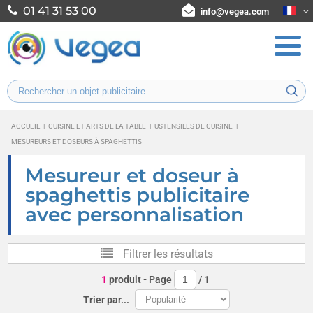
01 41 31 53 00
info@vegea.com
ACCUEIL
|
CUISINE ET ARTS DE LA TABLE
|
USTENSILES DE CUISINE
|
MESUREURS ET DOSEURS À SPAGHETTIS
Mesureur et doseur à
spaghettis publicitaire
avec personnalisation
Filtrer les résultats
1
produit
- Page
/
1
Trier par...