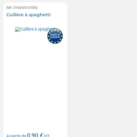
Réf. 01563V0137092
Cuillère à spaghetti
0,90 €
A partir de
HT