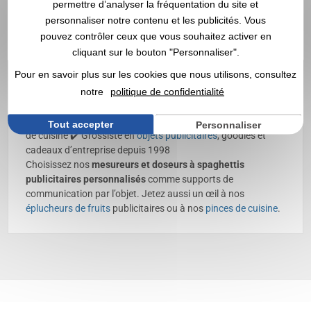
permettre d’analyser la fréquentation du site et
personnaliser notre contenu et les publicités. Vous
Mesureur et doseur à
pouvez contrôler ceux que vous souhaitez activer en
spaghettis personnalisé avec
cliquant sur le bouton "Personnaliser".
logo | Grossiste
Pour en savoir plus sur les cookies que nous utilisons, consultez
notre
politique de confidentialité
Découvrez nos
mesureurs et doseurs à spaghettis
publicitaires
, personnalisables avec votre logo ✔️ Ustensiles
Tout accepter
Personnaliser
de cuisine ✔️ Grossiste en
objets publicitaires
, goodies et
cadeaux d’entreprise depuis 1998
Choisissez nos
mesureurs et doseurs à spaghettis
publicitaires personnalisés
comme supports de
communication par l’objet. Jetez aussi un œil à nos
éplucheurs de fruits
publicitaires ou à nos
pinces de cuisine
.