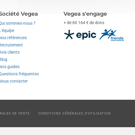
Société Vegea
Vegea s'engage
+ de 60 164 € de dons
Qui sommes-nous ?
L'équipe
Nos références
Recrutement
Avis clients
Blog
Nos guides
Questions fréquentes
Nous contacter
RALES DE VENTE
CONDITIONS GÉNÉRALES D'UTILISATION