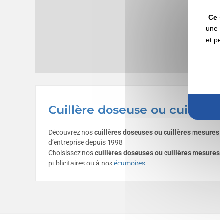
Ce 
une 
et p
Cuillère doseuse ou cuillère
Découvrez nos
cuillères doseuses ou cuillères mesures 
d’entreprise depuis 1998
Choisissez nos
cuillères doseuses ou cuillères mesures
publicitaires ou à nos
écumoires
.