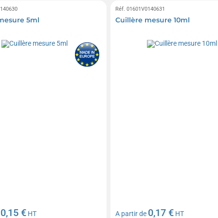
0140630
Réf. 01601V0140631
 mesure 5ml
Cuillère mesure 10ml
0,15 €
0,17 €
e
HT
A partir de
HT