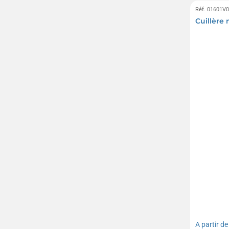
Réf. 01601V
Cuillère
A partir d