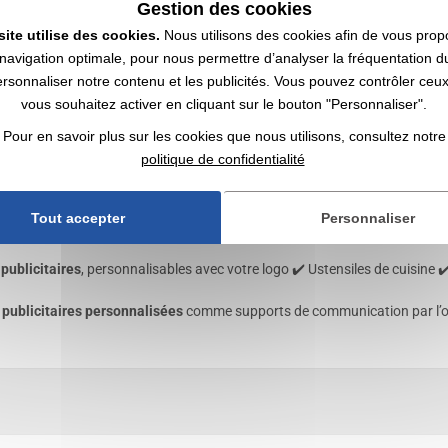
Gestion des cookies
site utilise des cookies.
Nous utilisons des cookies afin de vous prop
navigation optimale, pour nous permettre d’analyser la fréquentation du
ersonnaliser notre contenu et les publicités. Vous pouvez contrôler ceu
vous souhaitez activer en cliquant sur le bouton "Personnaliser".
Pour en savoir plus sur les cookies que nous utilisons, consultez notre
politique de confidentialité
 mesure personnalisée avec logo | Gr
Tout accepter
Personnaliser
publicitaires
, personnalisables avec votre logo ✔️ Ustensiles de cuisine ✔
 publicitaires personnalisées
comme supports de communication par l’ob