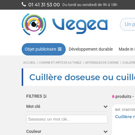
01 41 31 53 00
Du lundi au vendredi de 9h à 18h
Objet publicitaire
Développement durable
Made in
ACCUEIL
|
CUISINE ET ARTS DE LA TABLE
|
USTENSILES DE CUISINE
|
CUILLÈR
Cuillère doseuse ou cuil
FILTRES
6
produits
-
Mot clé
Réf. 01601V
Cuillère
Couleur