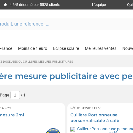
4.6/5 décerné par 5528 clients
L'équipe
Qu
 France
Moins de 1 euro
Eclipse solaire
Meilleures ventes
Nouv
ES DOSEUSES OU CUILLÈRES MESURES PUBLICITAIRES
lère mesure publicitaire avec p
 Page
/
1
0140629
Réf. 01313V0111177
 mesure 2ml
Cuillère Portionneuse
personnalisable à café