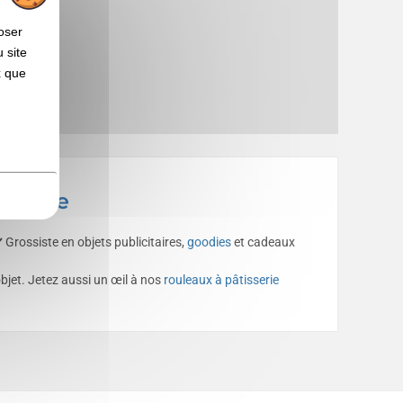
oser
 site
x que
ossiste
️ Grossiste en objets publicitaires,
goodies
et cadeaux
jet. Jetez aussi un œil à nos
rouleaux à pâtisserie