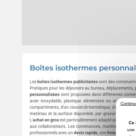
Boîtes isothermes personnal
Les
boîtes isothermes publicitaires
sont des contenants
Pratiques pour les déjeuners au bureau, déplacements, pi
personnalisées
sont proposées dans différentes contena
acier inoxydable, plastique alimentaire ou autres mat
Continu
compartiments, d'un couvercle hermétique, d'une poignée
matériau et la surface disponible, par gravure laser, t
L'
achat en gros
est particulièrement adapté aux entrepris
Ce 
aux collaborateurs. Les contenances, matériaux, perfor
une 
professionnels avec un
devis rapide
, une
livraison rapid