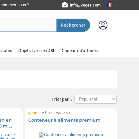
i sommes-nous ?
info@vegea.com
Rechercher
eautés
Objets livrés en 48h
Cadeaux d'affaires
Trier par...
4,0
Réf. 00027V0129715
rn en
Conteneur à aliments premium
0 ml