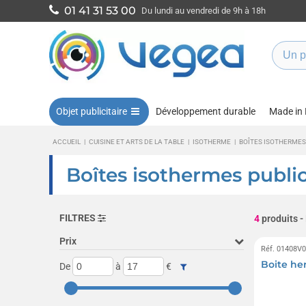
01 41 31 53 00
Du lundi au vendredi de 9h à 18h
Objet publicitaire
Développement durable
Made in
ACCUEIL
|
CUISINE ET ARTS DE LA TABLE
|
ISOTHERME
|
BOÎTES ISOTHERMES
Boîtes isothermes public
FILTRES
4
produits
-
Prix
Réf. 01408V
Boite he
De
à
€