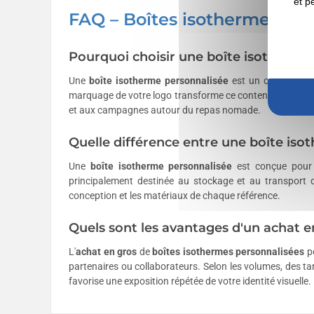
et p
FAQ – Boîtes isothermes per
Pourquoi choisir une boîte isotherme
Une
boîte isotherme personnalisée
est un objet public
marquage de votre logo transforme ce contenant du quot
et aux campagnes autour du repas nomade.
Quelle différence entre une boîte iso
Une
boîte isotherme personnalisée
est conçue pour 
principalement destinée au stockage et au transport d
conception et les matériaux de chaque référence.
Quels sont les avantages d'un achat e
L'
achat en gros
de
boîtes isothermes personnalisées
pe
partenaires ou collaborateurs. Selon les volumes, des ta
favorise une exposition répétée de votre identité visuelle.