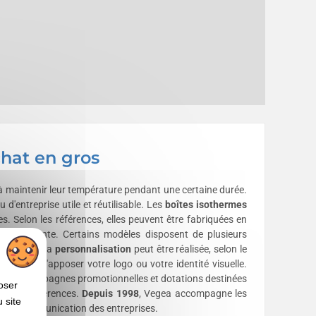
chat en gros
 maintenir leur température pendant une certaine durée.
'entreprise utile et réutilisable. Les
boîtes isothermes
 Selon les références, elles peuvent être fabriquées en
aroi isolante. Certains modèles disposent de plusieurs
extérieur. La
personnalisation
peut être réalisée, selon le
ée afin d'apposer votre logo ou votre identité visuelle.
isation, campagnes promotionnelles et dotations destinées
oser
lon les références.
Depuis 1998
, Vegea accompagne les
 site
 de communication des entreprises.