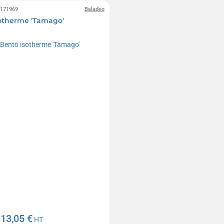
0171969
Baladeo
otherme 'Tamago'
13,05 €
e
HT