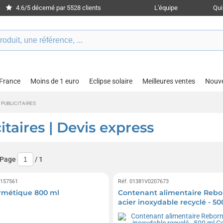
4.6/5 décerné par 5528 clients
L'équipe
Qu
 France
Moins de 1 euro
Eclipse solaire
Meilleures ventes
Nouv
 PUBLICITAIRES
itaires | Devis express
 Page
/
1
0157561
Réf. 01381V0207673
rmétique 800 ml
Contenant alimentaire Rebo
acier inoxydable recyclé - 50
Colour Jet