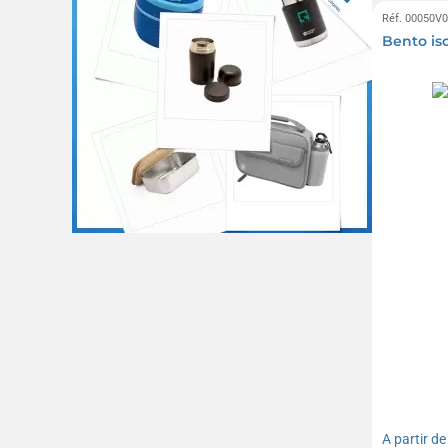
Réf. 00050V
Bento is
A partir d