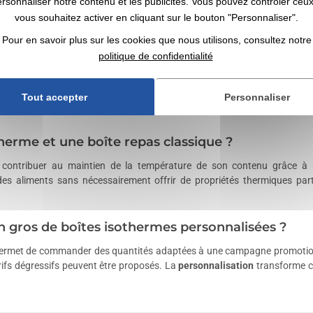
ersonnaliser notre contenu et les publicités. Vous pouvez contrôler ceu
sonnalisées
vous souhaitez activer en cliquant sur le bouton "Personnaliser".
Pour en savoir plus sur les cookies que nous utilisons, consultez notre
 personnalisée ?
politique de confidentialité
itaire pratique et réutilisable qui accompagne son utilisateur lors de
idien en support de communication durable. Elle convient notamment aux
Tout accepter
Personnaliser
therme et une boîte repas classique ?
contribuer au maintien de la température de son contenu grâce à sa
es aliments sans nécessairement offrir de propriétés thermiques partic
n gros de boîtes isothermes personnalisées ?
rmet de commander des quantités adaptées à une campagne promotionne
rifs dégressifs peuvent être proposés. La
personnalisation
transforme ch