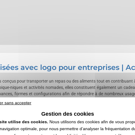
isées avec logo pour entreprises | A
 conçus pour transporter un repas ou des aliments tout en contribuant à
que-niques et activités nomades, elles constituent également un cadeau d
nces, formes et configurations afin de répondre à de nombreux usages.
ériaux adaptés au contact avec les aliments et intégrer une double p
er sans accepter
 de transport ou d'accessoires facilitant la consommation du repas à l'
ampographie, sérigraphie, impression numérique ou autre technique adapt
Gestion des cookies
es, collectivités, associations, cadeaux d'affaires, programmes de fidél
site utilise des cookies.
Nous utilisons des cookies afin de vous prop
mances thermiques, accessoires et possibilités de marquage varient se
navigation optimale, pour nous permettre d’analyser la fréquentation du
e
et une sélection de
boîtes isothermes publicitaires
adaptée aux besoins