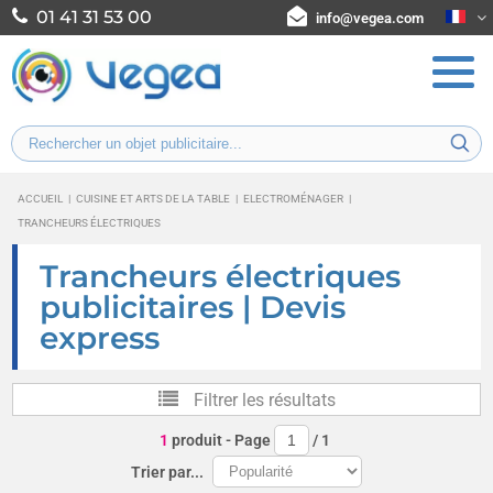
01 41 31 53 00
info@vegea.com
ACCUEIL
|
CUISINE ET ARTS DE LA TABLE
|
ELECTROMÉNAGER
|
TRANCHEURS ÉLECTRIQUES
Trancheurs électriques
publicitaires | Devis
express
Filtrer les résultats
1
produit
- Page
/
1
Trier par...