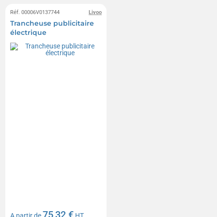
Réf. 00006V0137744
Livoo
Trancheuse publicitaire
électrique
75,32 €
A partir de
HT