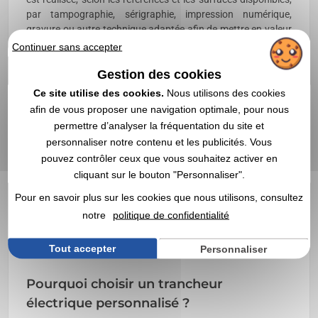
par tampographie, sérigraphie, impression numérique,
gravure ou autre technique adaptée afin de mettre en valeur
votre logo ou votre identité visuelle. L'
achat en gros
est
Continuer sans accepter
particulièrement adapté aux entreprises, professionnels de
Gestion des cookies
l'alimentation, cadeaux d'affaires, opérations de fidélisation,
campagnes promotionnelles ou dotations destinées aux
Ce site utilise des cookies.
Nous utilisons des cookies
collaborateurs tout en permettant de bénéficier de tarifs
afin de vous proposer une navigation optimale, pour nous
dégressifs. Les dimensions, les puissances, le diamètre des
permettre d’analyser la fréquentation du site et
lames, les réglages d'épaisseur et les possibilités de
personnaliser notre contenu et les publicités. Vous
marquage varient selon les références.
Depuis 1998
, Vegea
pouvez contrôler ceux que vous souhaitez activer en
accompagne les professionnels avec un
devis rapide
, une
cliquant sur le bouton "Personnaliser".
livraison rapide
et une sélection de
trancheurs électriques
publicitaires
adaptée aux besoins des entreprises.
Pour en savoir plus sur les cookies que nous utilisons, consultez
notre
politique de confidentialité
FAQ – Trancheurs électriques
personnalisés
Tout accepter
Personnaliser
Pourquoi choisir un trancheur
électrique personnalisé ?