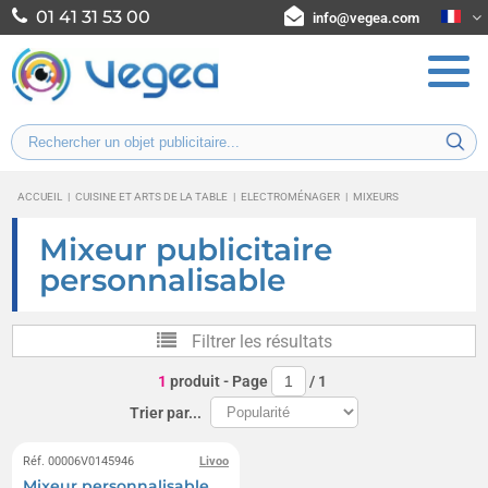
01 41 31 53 00
info@vegea.com
ACCUEIL
|
CUISINE ET ARTS DE LA TABLE
|
ELECTROMÉNAGER
|
MIXEURS
Mixeur publicitaire
personnalisable
Filtrer les résultats
1
produit
- Page
/
1
Trier par...
Réf. 00006V0145946
Livoo
Mixeur personnalisable