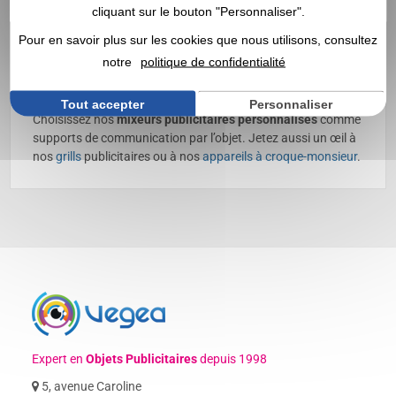
cliquant sur le bouton "Personnaliser".
votre logo | Grossiste
Pour en savoir plus sur les cookies que nous utilisons, consultez
notre
politique de confidentialité
Découvrez nos
mixeurs publicitaires
, personnalisables avec
votre logo ✔️ Electroménager ✔️ Grossiste en
objets
publicitaires
, goodies et cadeaux d’entreprise depuis 1998
Tout accepter
Personnaliser
Choisissez nos
mixeurs publicitaires personnalisés
comme
supports de communication par l’objet. Jetez aussi un œil à
nos
grills
publicitaires ou à nos
appareils à croque-monsieur
.
Expert en
Objets Publicitaires
depuis 1998
5, avenue Caroline