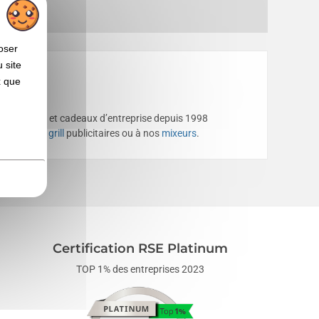
oser
 site
x que
es,
goodies
et cadeaux d’entreprise depuis 1998
os
pierres à grill
publicitaires ou à nos
mixeurs
.
Certification RSE Platinum
TOP 1% des entreprises 2023