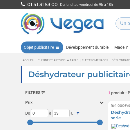
01 41 31 53 00
Du lundi au vendredi de 9h à 18h
Objet publicitaire
Développement durable
Made in
ACCUEIL
|
CUISINE ET ARTS DE LA TABLE
|
ELECTROMÉNAGER
|
DÉSHYDRATE
Déshydrateur publicitair
FILTRES
1
produit
- 
Prix
Réf. 00006V
Deshydra
De
à
€
serie