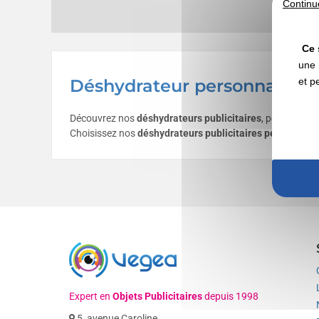
Continu
Ce 
une 
et p
Déshydrateur personnalisé a
Découvrez nos
déshydrateurs publicitaires
, personnalis
Choisissez nos
déshydrateurs publicitaires personnalis
Expert en
Objets Publicitaires
depuis 1998
5, avenue Caroline