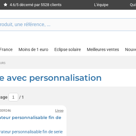
4.6/5 décerné par 5528 clients
L'équipe
Qu
 France
Moins de 1 euro
Eclipse solaire
Meilleures ventes
Nouv
URS
e avec personnalisation
Page
/
1
0009246
Livoo
teur personnalisable fin de