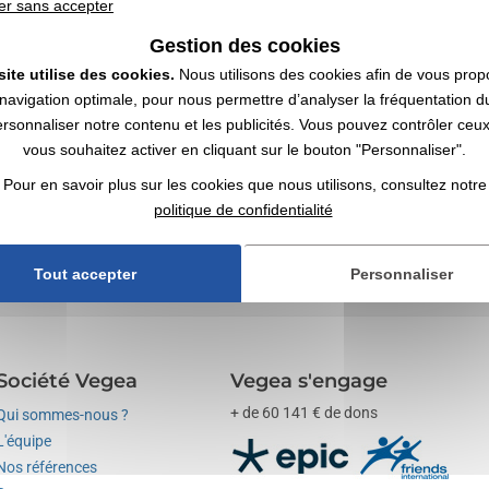
er sans accepter
Gestion des cookies
site utilise des cookies.
Nous utilisons des cookies afin de vous prop
navigation optimale, pour nous permettre d’analyser la fréquentation du
ersonnaliser notre contenu et les publicités. Vous pouvez contrôler ceu
vec logo | Grossiste
vous souhaitez activer en cliquant sur le bouton "Personnaliser".
ables avec votre logo ✔️ Electroménager ✔️ Grossiste en objets publicitair
Pour en savoir plus sur les cookies que nous utilisons, consultez notre
és
comme supports de communication par l’objet. Jetez aussi un œil à n
politique de confidentialité
Tout accepter
Personnaliser
Société Vegea
Vegea s'engage
+ de 60 141 € de dons
Qui sommes-nous ?
L'équipe
Nos références