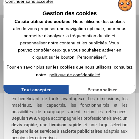
besoins des particuliers comme des professionnels. Selon
Continuer sans accepter
les références, ils sont fabriqués en acier inoxydable, métal,
Gestion des cookies
plastique résistant à la chaleur, pierre naturelle ou bois et
sont généralement livrés avec des poêlons, spatules et
Ce site utilise des cookies.
Nous utilisons des cookies
accessoires de service. Certains modèles disposent d'un
afin de vous proposer une navigation optimale, pour nous
thermostat réglable, d'une plaque amovible, d'un revêtement
permettre d’analyser la fréquentation du site et
antiadhésif, d'un témoin lumineux ou d'éléments
personnaliser notre contenu et les publicités. Vous
compatibles avec le lave-vaisselle. La
personnalisation
est
pouvez contrôler ceux que vous souhaitez activer en
réalisée, selon les modèles, par tampographie, sérigraphie,
cliquant sur le bouton "Personnaliser".
impression numérique ou gravure sur l'appareil, les poignées,
les accessoires ou le coffret afin de mettre en valeur votre
Pour en savoir plus sur les cookies que nous utilisons, consultez
logo ou votre identité visuelle. L'
achat en gros
est
notre
politique de confidentialité
particulièrement adapté aux entreprises, cadeaux d'affaires,
challenges commerciaux, opérations de fidélisation,
Tout accepter
Personnaliser
cadeaux de fin d'année ou campagnes promotionnelles tout
en bénéficiant de tarifs avantageux. Les dimensions, les
matériaux, les capacités, les fonctionnalités et les
possibilités de marquage varient selon les références.
Depuis 1998
, Vegea accompagne les professionnels avec un
devis rapide
, une
livraison rapide
et une large sélection
d'
appareils et services à raclette publicitaires
adaptés aux
besoins des entreprises.