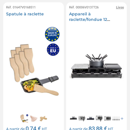
Réf. 01647V0168511
Réf. 00006V0137726
Livoo
Spatule à raclette
Appareil à
raclette/fondue 12
personnes
0,74 €
83,88 €
A partir de
HT
A partir de
HT