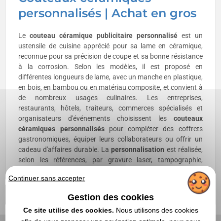
personnalisés | Achat en gros
Le
couteau céramique publicitaire
personnalisé
est un
ustensile de cuisine apprécié pour sa lame en céramique,
reconnue pour sa précision de coupe et sa bonne résistance
à la corrosion. Selon les modèles, il est proposé en
différentes longueurs de lame, avec un manche en plastique,
en bois, en bambou ou en matériau composite, et convient à
de nombreux usages culinaires. Les entreprises,
restaurants, hôtels, traiteurs, commerces spécialisés et
organisateurs d'événements choisissent les
couteaux
céramiques personnalisés
pour compléter des coffrets
gastronomiques, équiper leurs collaborateurs ou offrir un
cadeau d'affaires durable. La
personnalisation
est réalisée,
selon les références, par gravure laser, tampographie,
sérigraphie ou impression sur le manche afin de mettre en
Continuer sans accepter
valeur votre logo ou votre identité visuelle. L'
achat en gros
permet de constituer des dotations homogènes, de
Gestion des cookies
bénéficier de conditions tarifaires adaptées aux volumes et
Ce site utilise des cookies.
Nous utilisons des cookies
de répondre aux besoins des opérations de communication