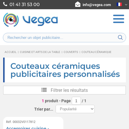
01 41 31 53 00
info@vegea.com
ACCUEIL
|
CUISINE ET ARTS DE LA TABLE
|
COUVERTS
|
COUTEAU CÉRAMIQUE
Couteaux céramiques
publicitaires personnalisés
Filtrer les résultats
1
produit
- Page
/
1
Trier par...
Réf. 00032V0117812
Accessoires cuisine -