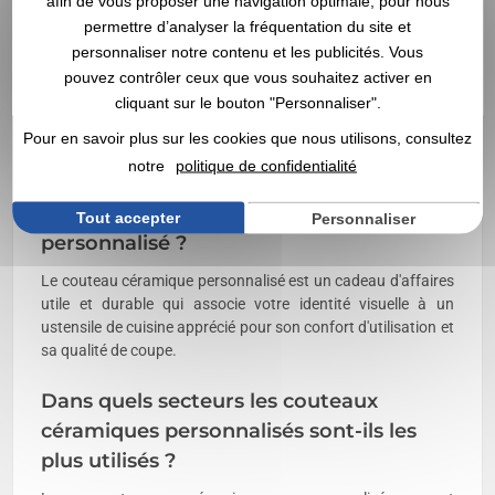
afin de vous proposer une navigation optimale, pour nous
ou de fidélisation.
Depuis 1998
, Vegea accompagne les
permettre d’analyser la fréquentation du site et
professionnels avec un
devis rapide
, une
livraison rapide
et
une large sélection de
couteaux céramiques publicitaires
personnaliser notre contenu et les publicités. Vous
personnalisés
adaptés aux besoins des entreprises.
pouvez contrôler ceux que vous souhaitez activer en
cliquant sur le bouton "Personnaliser".
FAQ – Couteaux céramiques
Pour en savoir plus sur les cookies que nous utilisons, consultez
personnalisés
notre
politique de confidentialité
Pourquoi choisir un couteau céramique
Tout accepter
Personnaliser
personnalisé ?
Le couteau céramique personnalisé est un cadeau d'affaires
utile et durable qui associe votre identité visuelle à un
ustensile de cuisine apprécié pour son confort d'utilisation et
sa qualité de coupe.
Dans quels secteurs les couteaux
céramiques personnalisés sont-ils les
plus utilisés ?