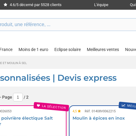
4.6/5 décerné par 5528 clients
L'équipe
Qu
 France
Moins de 1 euro
Eclipse solaire
Meilleures ventes
Nouv
E ET MOULIN À SEL
rsonnalisées | Devis express
- Page
/
2
MEIL
LA SÉLECTION
0026053
4,5
Réf. 01408V0062215
 poivrière électique Salt
Moulin à épices en inox
r