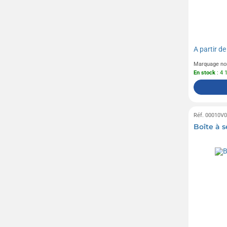
A partir d
Marquage no
En stock
: 4 
Réf. 00010V
Boîte à 