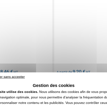
8,46 €
9,20 €
e
HT
A partir de
HT
er sans accepter
n compris
Marquage non compris
806 articles
En stock
: 2 456 articles
Gestion des cookies
DEVIS EXPRESS
DEVIS EXPRESS
site utilise des cookies.
Nous utilisons des cookies afin de vous prop
navigation optimale, pour nous permettre d’analyser la fréquentation du
ersonnaliser notre contenu et les publicités. Vous pouvez contrôler ceu
 00028V0010274
Réf. 00053V0192400