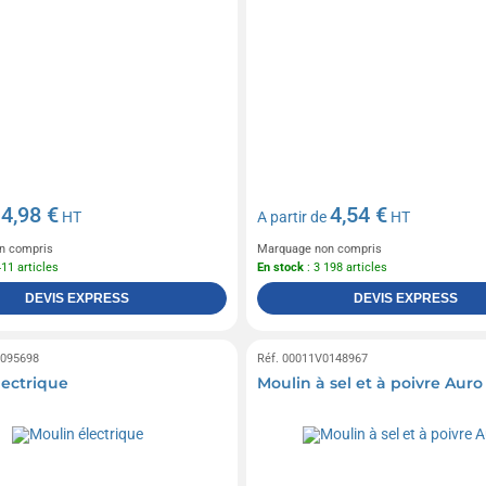
4,98 €
4,54 €
e
HT
A partir de
HT
n compris
Marquage non compris
411 articles
En stock
: 3 198 articles
DEVIS EXPRESS
DEVIS EXPRESS
0095698
Réf. 00011V0148967
lectrique
Moulin à sel et à poivre Auro