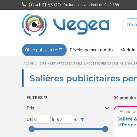
01 41 31 53 00
Du lundi au vendredi de 9h à 18h
Objet publicitaire
Développement durable
Made in
ACCUEIL
|
CUISINE ET ARTS DE LA TABLE
|
ACCESSOIRES DE CUISINE
|
SALIÈR
Salières publicitaires pe
FILTRES
39
produits
Prix
Réf. 00013V
Salière &
De
à
€
N'Peppe