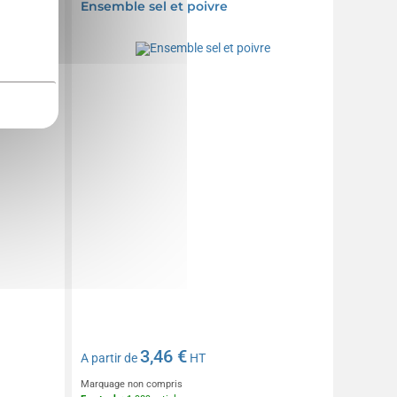
que -
Ensemble sel et poivre
3,46 €
A partir de
HT
Marquage non compris