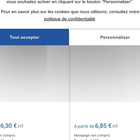
vous souhaitez activer en cliquant sur le bouton "Personnaliser".
t moulin à poivre
Moulin à sel et poivre électri
Cinder
Pour en savoir plus sur les cookies que nous utilisons, consultez notre
politique de confidentialité
Tout accepter
Personnaliser
6,30 €
6,85 €
e
HT
A partir de
HT
n compris
Marquage non compris