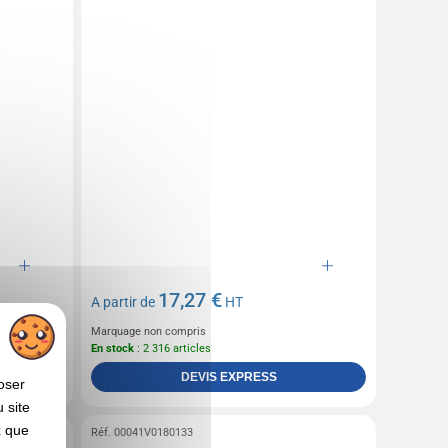
17,27 €
A partir de
HT
Marquage non compris
En stock
: 2 316 articles
DEVIS EXPRESS
oser
 site
x que
Réf. 00041V0180133