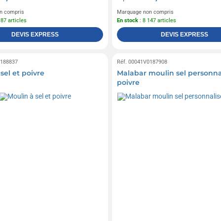
n compris
Marquage non compris
187 articles
En stock
: 8 147 articles
DEVIS EXPRESS
DEVIS EXPRESS
0188837
Réf. 00041V0187908
sel et poivre
Malabar moulin sel personna
poivre