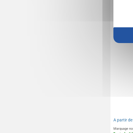
Salière e
A partir d
Marquage no