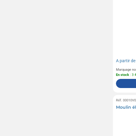
A partir d
Marquage no
En stock
: 3 
Réf. 00010V
Moulin é