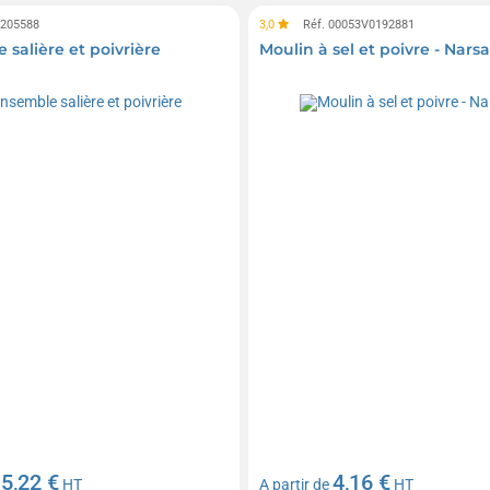
0205588
3,0
Réf. 00053V0192881
 salière et poivrière
Moulin à sel et poivre - Nars
5,22 €
4,16 €
e
HT
A partir de
HT