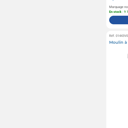
Marquage no
En stock
: 9 
Réf. 01443V
Moulin à 