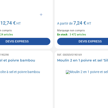
12,74 €
7,24 €
e
HT
A partir de
HT
n compris
Marquage non compris
124 articles
En stock
: 3 472 articles
DEVIS EXPRESS
DEVIS EXPRESS
0190298
Réf. 00050V0190169
sel et poivre bambou
Moulin 2 en 1 poivre et sel 'Sil