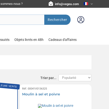
i sommes-nous ?
info@vegea.com
Rechercher
eautés
Objets livrés en 48h
Cadeaux d'affaires
Trier par...
LEURE VENTE
Réf. 00041V0136325
Moulin à sel et poivre