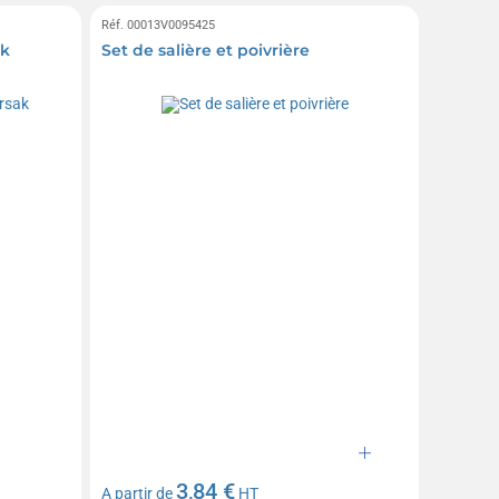
Réf. 00013V0095425
ak
Set de salière et poivrière
3,84 €
A partir de
HT