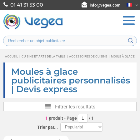
01 41 31 53 00
info@vegea.com
ACCUEIL
|
CUISINE ET ARTS DE LA TABLE
|
ACCESSOIRES DE CUISINE
|
MOULE À GLACE
Moules à glace
publicitaires personnalisés
| Devis express
Filtrer les résultats
1
produit
- Page
/
1
Trier par...