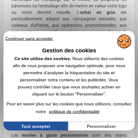
bâtonnets ou l'emballage afin de mettre en valeur votre logo
ou votre identité visuelle. L'
achat en gros
est
particulièrement adapté aux campagnes estivales, aux
cadeaux d'affaires, aux opérations promotionnelles, aux
événements ou aux coffrets culinaires tout en bénéficiant de
tarifs avantageux. Les dimensions, les matériaux, le nombre
Continuer sans accepter
d'empreintes, les accessoires fournis et les possibilités de
Gestion des cookies
marquage varient selon les références.
Depuis 1998
, Vegea
accompagne les professionnels avec un
devis rapide
, une
Ce site utilise des cookies.
Nous utilisons des cookies
livraison rapide
et une large sélection de
moules à glace
afin de vous proposer une navigation optimale, pour nous
publicitaires personnalisés
adaptés aux besoins des
permettre d’analyser la fréquentation du site et
entreprises.
personnaliser notre contenu et les publicités. Vous
pouvez contrôler ceux que vous souhaitez activer en
FAQ – Moules à glace
cliquant sur le bouton "Personnaliser".
personnalisés
Pour en savoir plus sur les cookies que nous utilisons, consultez
notre
politique de confidentialité
Pourquoi choisir des moules à glace
personnalisés ?
Tout accepter
Personnaliser
Les
moules à glace personnalisés
sont des objets