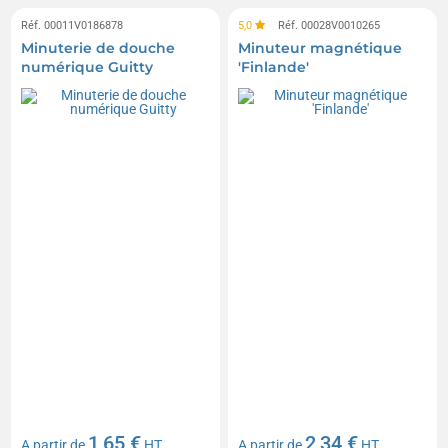
Réf. 00011V0186878
5,0
Réf. 00028V0010265
Minuterie de douche
Minuteur magnétique
numérique Guitty
'Finlande'
1,65 €
2,34 €
A partir de
HT
A partir de
HT