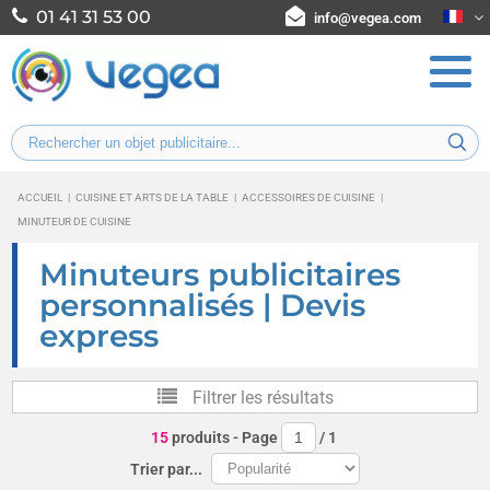
01 41 31 53 00
info@vegea.com
ACCUEIL
|
CUISINE ET ARTS DE LA TABLE
|
ACCESSOIRES DE CUISINE
|
MINUTEUR DE CUISINE
Minuteurs publicitaires
personnalisés | Devis
express
Filtrer les résultats
15
produits
- Page
/
1
Trier par...