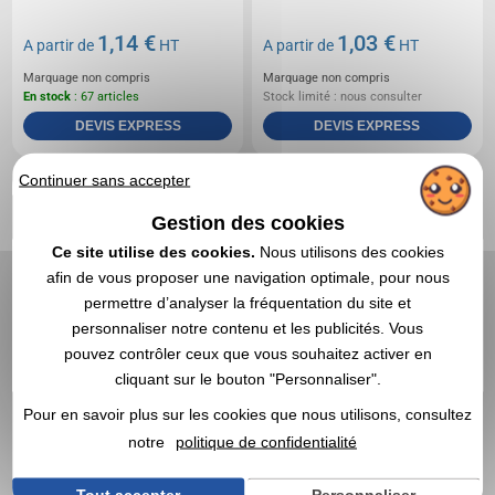
1,14 €
1,03 €
A partir de
HT
A partir de
HT
Marquage non compris
Marquage non compris
En stock
: 67 articles
Stock limité : nous consulter
DEVIS EXPRESS
DEVIS EXPRESS
Continuer sans accepter
Réf. 00019V0161820
Réf. 00020V0119841
Minuteur, chronometre
Minuteur de cuisine avec
Gestion des cookies
magnetique
logo REEVES
Ce site utilise des cookies.
Nous utilisons des cookies
afin de vous proposer une navigation optimale, pour nous
permettre d’analyser la fréquentation du site et
personnaliser notre contenu et les publicités. Vous
pouvez contrôler ceux que vous souhaitez activer en
cliquant sur le bouton "Personnaliser".
Pour en savoir plus sur les cookies que nous utilisons, consultez
notre
politique de confidentialité
Tout accepter
Personnaliser