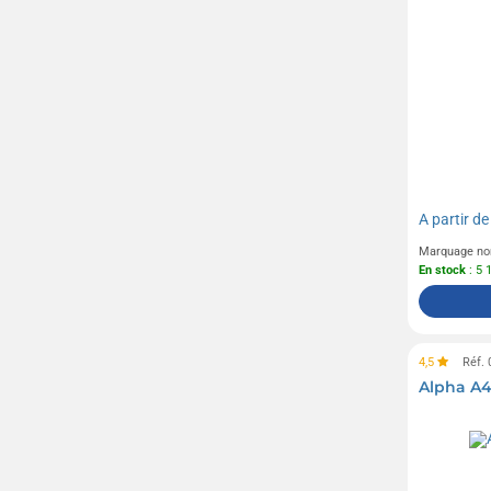
A partir d
Marquage no
En stock
: 5 
4,5
Réf.
Alpha A