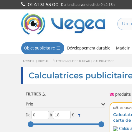
01 41 31 53 00
Du lundi au vendredi de 9h à 18h
Objet publicitaire
Développement durable
Made in
ACCUEIL
|
BUREAU
|
ÉLECTRONIQUE DE BUREAU
|
CALCULATRICE
Calculatrices publicitair
FILTRES
30
produits
Prix
Réf. 01545V
Calculatr
De
à
€
carte de 