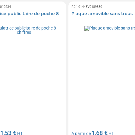
0010234
Réf. 01443V0189330
ice publicitaire de poche 8
Plaque amovible sans trous
1,53 €
1,68 €
e
HT
A partir de
HT