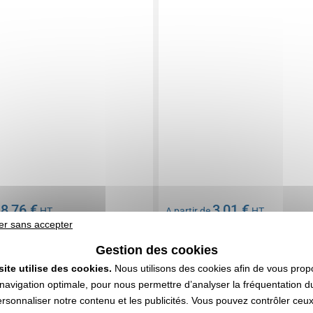
8,76 €
3,01 €
e
HT
A partir de
HT
er sans accepter
n compris
Marquage non compris
247 articles
En stock
: 2 119 articles
Gestion des cookies
DEVIS EXPRESS
DEVIS EXPRESS
site utilise des cookies.
Nous utilisons des cookies afin de vous prop
navigation optimale, pour nous permettre d’analyser la fréquentation du
ersonnaliser notre contenu et les publicités. Vous pouvez contrôler ceu
0093475
Réf. 00010V0077144