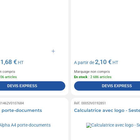
1,68 €
2,10 €
e
HT
A partir de
HT
n compris
Marquage non compris
106 articles
En stock
: 2 686 articles
DEVIS EXPRESS
DEVIS EXPRESS
 01462V0107684
Réf. 00053V0192851
4 porte-documents
Calculatrice avec logo - Sest