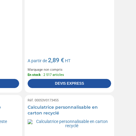
2,89 €
A partir de
HT
Marquage non compris
En stock
: 2 517 articles
DEVIS EXPRESS
Réf. 00053V0173455
e
Calculatrice personnalisable en
carton recyclé