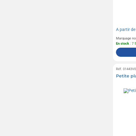
A partir d
Marquage no
En stock
: 7 
Réf. 01443V
Petite p