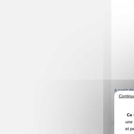
A partir d
Continu
Marquage no
En stock
: 2 
Ce 
une 
et p
Réf. 01408V