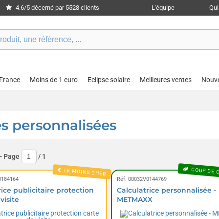
4.6/5 décerné par 5528 clients
L'équipe
Qu
 France
Moins de 1 euro
Eclipse solaire
Meilleures ventes
Nouv
es personnalisées
- Page
/
1
COUP DE 
LE MOINS CHER
0184164
Réf. 00032V0144769
ice publicitaire protection
Calculatrice personnalisée -
visite
METMAXX