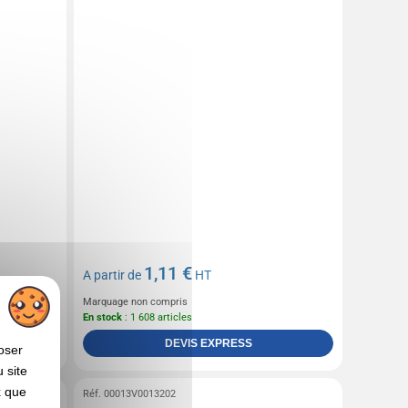
1,11 €
A partir de
HT
Marquage non compris
En stock
: 1 608 articles
DEVIS EXPRESS
oser
 site
x que
Réf. 00013V0013202