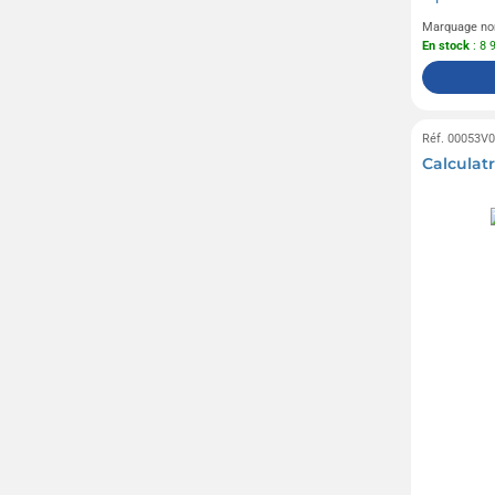
Marquage no
En stock
: 8 
Réf. 00053V
Calculatr