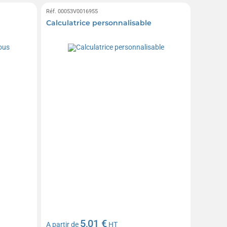
Réf. 00053V0016955
Calculatrice personnalisable
5,01 €
A partir de
HT